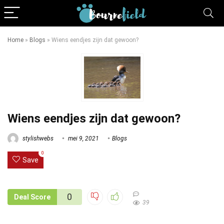
Home
»
Blogs
»
Wiens eendjes zijn dat gewoon?
Wiens eendjes zijn dat gewoon?
stylishwebs
mei 9, 2021
Blogs
0
Save
0
Deal Score
39