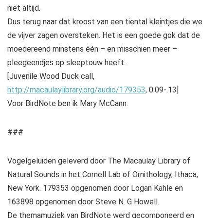
niet altijd.
Dus terug naar dat kroost van een tiental kleintjes die we
de vijver zagen oversteken. Het is een goede gok dat de
moedereend minstens één – en misschien meer –
pleegeendjes op sleeptouw heeft.
[Juvenile Wood Duck call,
http://macaulaylibrary.org/audio/179353
, 0.09-.13]
Voor BirdNote ben ik Mary McCann.
###
Vogelgeluiden geleverd door The Macaulay Library of
Natural Sounds in het Cornell Lab of Ornithology, Ithaca,
New York. 179353 opgenomen door Logan Kahle en
163898 opgenomen door Steve N. G Howell.
De themamuziek van BirdNote werd gecomponeerd en