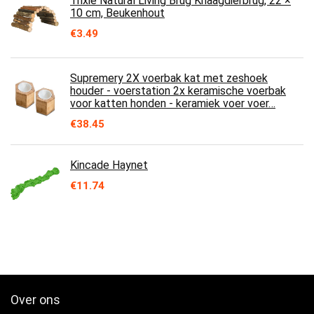
Trixie Natural Living Brug Knaagdierbrug, 22 ×
10 cm, Beukenhout
€
3.49
Supremery 2X voerbak kat met zeshoek
houder - voerstation 2x keramische voerbak
voor katten honden - keramiek voer voer…
€
38.45
Kincade Haynet
€
11.74
Over ons