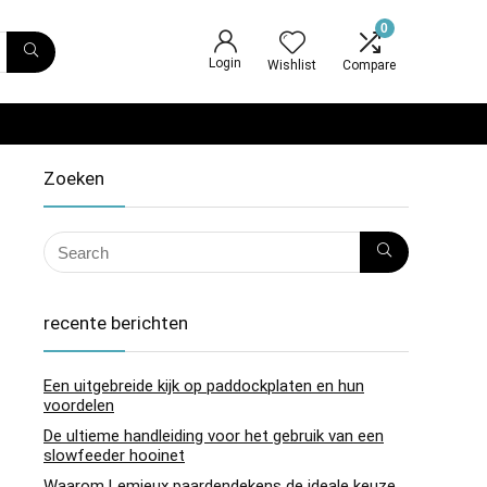
0
Login
Wishlist
Compare
Zoeken
recente berichten
Een uitgebreide kijk op paddockplaten en hun
voordelen
De ultieme handleiding voor het gebruik van een
slowfeeder hooinet
Waarom Lemieux paardendekens de ideale keuze