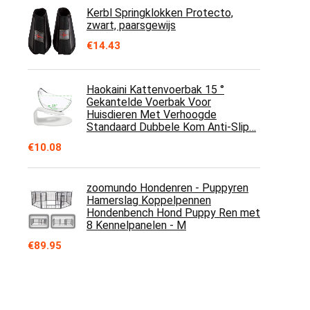
Kerbl Springklokken Protecto,
zwart, paarsgewijs
€
14.43
Haokaini Kattenvoerbak 15 °
Gekantelde Voerbak Voor
Huisdieren Met Verhoogde
Standaard Dubbele Kom Anti-Slip…
€
10.08
zoomundo Hondenren - Puppyren
Hamerslag Koppelpennen
Hondenbench Hond Puppy Ren met
8 Kennelpanelen - M
€
89.95