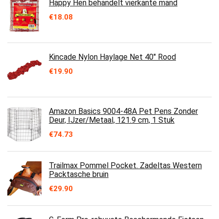
Happy Hen behandelt vierkante mand
€
18.08
Kincade Nylon Haylage Net 40" Rood
€
19.90
Amazon Basics 9004-48A Pet Pens Zonder
Deur, IJzer/Metaal, 121.9 cm, 1 Stuk
€
74.73
Trailmax Pommel Pocket. Zadeltas Western
Packtasche bruin
€
29.90