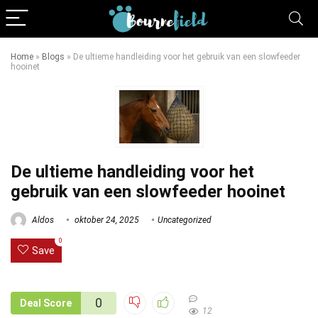
Home
»
Blogs
»
De ultieme handleiding voor het gebruik van een slowfeeder
hooinet
De ultieme handleiding voor het
gebruik van een slowfeeder hooinet
Aldos
oktober 24, 2025
Uncategorized
0
Save
0
Deal Score
12