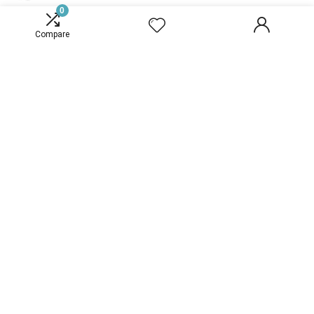
0
€
52.95
Compare
HKM 4770 zoutleksteen - Himalaya - met
koord 2,0 kg, M
€
15.38
V-POINT Premium vitties voor paarden
CLICKERS met biergist - huidproblemen
eczeem spijsverteringsproblemen
immuunzwak…
€
12.95
Yahee volière voor knaagdieren, ratten, konijnen,
fretten, chinchilla's, 64 x 43,7 x 131,2 cm, zwart
€
134.95