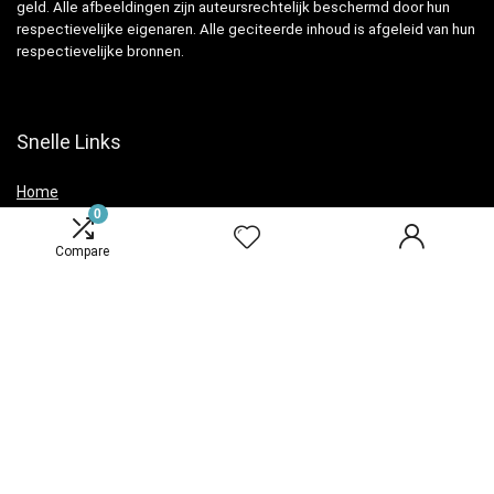
geld. Alle afbeeldingen zijn auteursrechtelijk beschermd door hun
respectievelijke eigenaren. Alle geciteerde inhoud is afgeleid van hun
respectievelijke bronnen.
Snelle Links
Home
0
Overzicht
Compare
Winkel
Blogs
Verklaringen
Privacybeleid
algemene voorwaarden
Openbaarmaking van filialen