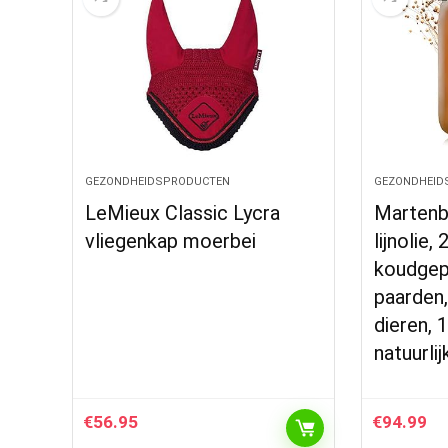
GEZONDHEIDSPRODUCTEN
GEZONDHEID
LeMieux Classic Lycra
Marten
vliegenkap moerbei
lijnolie, 
koudgep
paarden
dieren, 
natuurlij
€
56.95
€
94.99