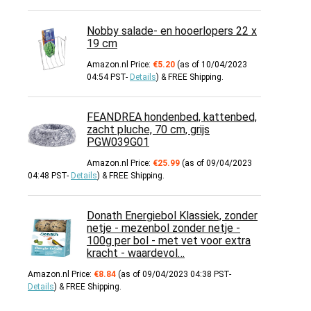
Nobby salade- en hooerlopers 22 x
19 cm
Amazon.nl Price:
€
5.20
(as of 10/04/2023
04:54 PST-
Details
)
&
FREE Shipping
.
FEANDREA hondenbed, kattenbed,
zacht pluche, 70 cm, grijs
PGW039G01
Amazon.nl Price:
€
25.99
(as of 09/04/2023
04:48 PST-
Details
)
&
FREE Shipping
.
Donath Energiebol Klassiek, zonder
netje - mezenbol zonder netje -
100g per bol - met vet voor extra
kracht - waardevol…
Amazon.nl Price:
€
8.84
(as of 09/04/2023 04:38 PST-
Details
)
&
FREE Shipping
.