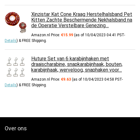
Xinzistar Kat Cone Kraag Herstelhalsband Pet
Kitten Zachte Beschermende Nekhalsband na
de Operatie Verstelbare Genezing…
Amazon.nl Price:
€
15.99
(as of 10/04/2023 04:41 PST-
Details
)
&
FREE Shipping
.
Huture Set van 6 karabijnhaken met
draaischarabine, snapkarabijnhaak, bouten,
karabijnhaak, werveloog, snaphaken voor…
Amazon.nl Price:
€
9.63
(as of 10/04/2023 04:58 PST-
Details
)
&
FREE Shipping
.
Over ons