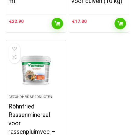
ml
voor duiven (10 kg)
€
22.90
€
17.80
GEZONDHEIDSPRODUCTEN
Röhnfried
Rassenmineraal
voor
rassenpluimvee –