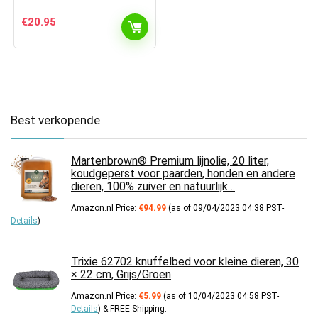
€
20.95
Best verkopende
Martenbrown® Premium lijnolie, 20 liter,
koudgeperst voor paarden, honden en andere
dieren, 100% zuiver en natuurlijk…
Amazon.nl Price:
€
94.99
(as of 09/04/2023 04:38 PST-
Details
)
Trixie 62702 knuffelbed voor kleine dieren, 30
× 22 cm, Grijs/Groen
Amazon.nl Price:
€
5.99
(as of 10/04/2023 04:58 PST-
Details
)
&
FREE Shipping
.