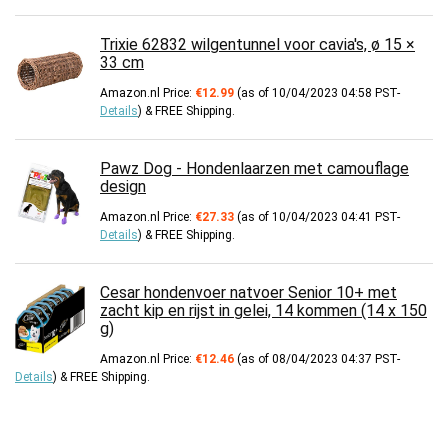
Trixie 62832 wilgentunnel voor cavia's, ø 15 ×
33 cm
Amazon.nl Price:
€
12.99
(as of 10/04/2023 04:58 PST-
Details
)
&
FREE Shipping
.
Pawz Dog - Hondenlaarzen met camouflage
design
Amazon.nl Price:
€
27.33
(as of 10/04/2023 04:41 PST-
Details
)
&
FREE Shipping
.
Cesar hondenvoer natvoer Senior 10+ met
zacht kip en rijst in gelei, 14 kommen (14 x 150
g)
Amazon.nl Price:
€
12.46
(as of 08/04/2023 04:37 PST-
Details
)
&
FREE Shipping
.