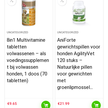
UNCATEGORIZED
UNCATEGORIZED
8in1 Multivitamine
AniForte
tabletten
gewrichtspillen voor
volwassenen – als
honden AgilityVet
voedingssupplemen
120 stuks –
t bij volwassen
Natuurlijke pillen
honden, 1 doos (70
voor gewrichten
tabletten)
met
groenlipmossel…
€
9.65
€
21.99