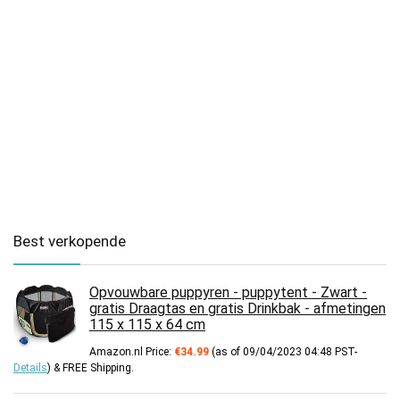
Best verkopende
Opvouwbare puppyren - puppytent - Zwart -
gratis Draagtas en gratis Drinkbak - afmetingen
115 x 115 x 64 cm
Amazon.nl Price:
€
34.99
(as of 09/04/2023 04:48 PST-
Details
)
&
FREE Shipping
.