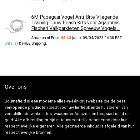
6M Papegaai Vogel Anti-Bite Vliegende
Training Touw Leash Kits voor Agapornis
Fischeri Valkparkieten Spreeuw Vogels…
Amazon.nl Price:
€
8.43
(as of 09/04/2023 04:38 PST-
Details
)
&
FREE Shipping
.
Over ons
Bournefield is een moderne alles-in-één-prijswebsite die de best
verkopende producten biedt voor uw liefhebbende huisdieren van
verschillende winkelsites, waaronder Amazon, en bespaart u tijd en
geld. Alle afbeeldingen zijn auteursrechtelijk beschermd door hun
respectievelijke eigenaren. Alle geciteerde inhoud is afgeleid van hun
respectievelijke bronnen.