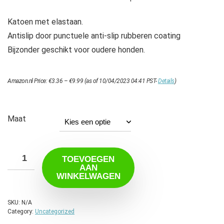
Katoen met elastaan.
Antislip door punctuele anti-slip rubberen coating
Bijzonder geschikt voor oudere honden.
Prijsklasse:
Amazon.nl Price:
€
3.36
–
€
9.99
(as of 10/04/2023 04:41 PST-
Details
)
€3.36
tot
€9.99
Maat
TOEVOEGEN
AAN
WINKELWAGEN
SKU:
N/A
Category:
Uncategorized