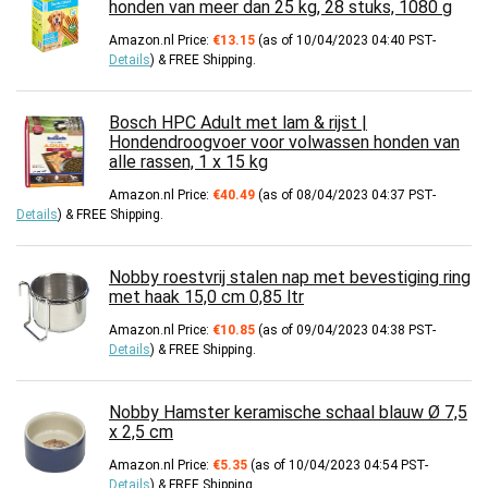
honden van meer dan 25 kg, 28 stuks, 1080 g
Amazon.nl Price:
€
13.15
(as of 10/04/2023 04:40 PST-
Details
)
&
FREE Shipping
.
Bosch HPC Adult met lam & rijst |
Hondendroogvoer voor volwassen honden van
alle rassen, 1 x 15 kg
Amazon.nl Price:
€
40.49
(as of 08/04/2023 04:37 PST-
Details
)
&
FREE Shipping
.
Nobby roestvrij stalen nap met bevestiging ring
met haak 15,0 cm 0,85 ltr
Amazon.nl Price:
€
10.85
(as of 09/04/2023 04:38 PST-
Details
)
&
FREE Shipping
.
Nobby Hamster keramische schaal blauw Ø 7,5
x 2,5 cm
Amazon.nl Price:
€
5.35
(as of 10/04/2023 04:54 PST-
Details
)
&
FREE Shipping
.