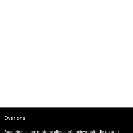
Over ons
Bournefield is een moderne alles-in-één-prijswebsite die de best