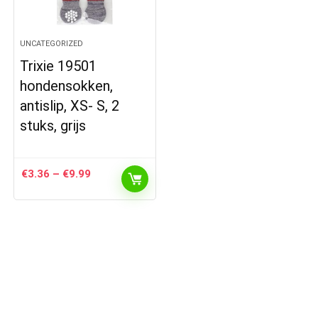
UNCATEGORIZED
Trixie 19501
hondensokken,
antislip, XS- S, 2
stuks, grijs
Prijsklasse:
€
3.36
–
€
9.99
€3.36
tot
€9.99