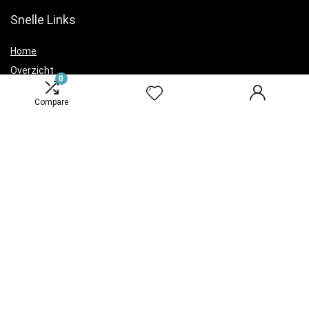
Snelle Links
Home
Overzicht
0
Winkel
Compare
Blogs
Verklaringen
Privacybeleid
algemene voorwaarden
Openbaarmaking van filialen
Productcategorieën