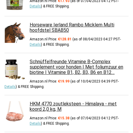
Amazon.nl Price:
€
17.93
(as of 07/04/2023 04:12 PST-
Details
)
&
FREE Shipping
.
Horseware Ierland Rambo Micklem Multi
hoofdstel SBAB50
Amazon.nl Price:
€
128.81
(as of 08/04/2023 04:27 PST-
Details
)
&
FREE Shipping
.
Schnüffelfreunde Vitamine B-Complex
supplement voor honden I Met foliumzuur en
biotine I Vitamine B1, B2, B3, B6 en B12…
Amazon.nl Price:
€
19.99
(as of 10/04/2023 04:39 PST-
Details
)
&
FREE Shipping
.
HKM 4770 zoutleksteen - Himalaya - met
koord 2,0 kg, M
Amazon.nl Price:
€
15.38
(as of 07/04/2023 04:12 PST-
Details
)
&
FREE Shipping
.