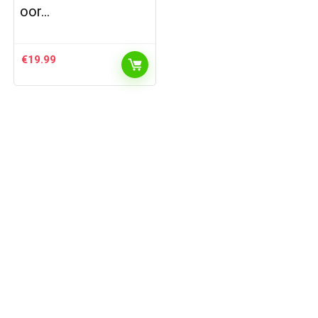
oor…
€
19.99