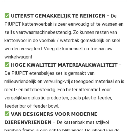
𝗨𝗜𝗧𝗘𝗥𝗦𝗧 𝗚𝗘𝗠𝗔𝗞𝗞𝗘𝗟𝗜𝗝𝗞 𝗧𝗘 𝗥𝗘𝗜𝗡𝗜𝗚𝗘𝗡 – De
PIUPET kattenvoerbak is zeer eenvoudig af te wassen en
zelfs vaatwasmachinebestendig. Zo kunnen resten van
kattenvoer in de voerbak / waterbak gemakkelijk en snel
worden verwijderd. Voeg de komenset nu toe aan uw
winkelwagen!
𝗛𝗢𝗚𝗘 𝗞𝗪𝗔𝗟𝗜𝗧𝗘𝗜𝗧 𝗠𝗔𝗧𝗘𝗥𝗜𝗔𝗔𝗟𝗞𝗪𝗔𝗟𝗜𝗧𝗘𝗜𝗧 –
De PIUPET etensbakjes set is gemaakt van
milieuvriendelijk en vervuiling-vrij steengoed materiaal en is
roest- en hittebestendig. Een beter alternatief voor
vergelijkbare plastic producten, zoals plastic feeder,
feeder bar of feeder bowl.
𝗩𝗔𝗡 𝗗𝗘𝗦𝗜𝗚𝗡𝗘𝗥𝗦 𝗩𝗢𝗢𝗥 𝗠𝗢𝗗𝗘𝗥𝗡𝗘
𝗗𝗜𝗘𝗥𝗘𝗡𝗩𝗥𝗜𝗘𝗡𝗗𝗘𝗡 – De kattenbak met stijlvol
bamboe frame is een echte blikvanger. De inhoud van de