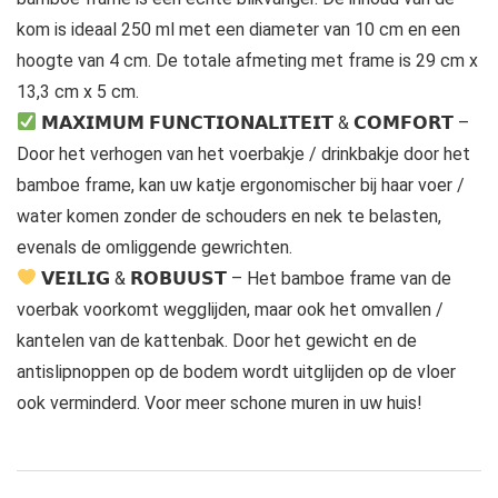
kom is ideaal 250 ml met een diameter van 10 cm en een
hoogte van 4 cm. De totale afmeting met frame is 29 cm x
13,3 cm x 5 cm.
𝗠𝗔𝗫𝗜𝗠𝗨𝗠 𝗙𝗨𝗡𝗖𝗧𝗜𝗢𝗡𝗔𝗟𝗜𝗧𝗘𝗜𝗧 & 𝗖𝗢𝗠𝗙𝗢𝗥𝗧 –
Door het verhogen van het voerbakje / drinkbakje door het
bamboe frame, kan uw katje ergonomischer bij haar voer /
water komen zonder de schouders en nek te belasten,
evenals de omliggende gewrichten.
𝗩𝗘𝗜𝗟𝗜𝗚 & 𝗥𝗢𝗕𝗨𝗨𝗦𝗧 – Het bamboe frame van de
voerbak voorkomt wegglijden, maar ook het omvallen /
kantelen van de kattenbak. Door het gewicht en de
antislipnoppen op de bodem wordt uitglijden op de vloer
ook verminderd. Voor meer schone muren in uw huis!