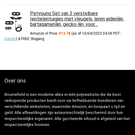
Petyoung Set van 3 verstelbare
reptielentuigjes met vleugels, leren eidenlijn,
bartagamenlijn, gecko-lijn, voor…
Amazon.nl Price:
€
13.78
(as of 10/04/2023 04:58 PST-
Details
)
&
FREE Shipping
.
Over ons
Bournefield is een moderne alles-in-één-prijswebsite die de best
verkopende producten biedt voor uw liefhebbende huisdieren van
verschillende winkelsites, waaronder Amazon, en bespaart u tijd en
geld. Alle afbeeldingen zijn auteursrechtelijk beschermd door hun
respectievelijke eigenaren. Alle geciteerde inhoud is afgeleid van hun
respectievelijke bronnen.