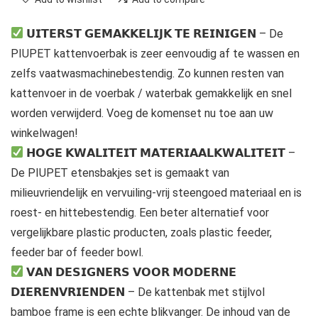
𝗨𝗜𝗧𝗘𝗥𝗦𝗧 𝗚𝗘𝗠𝗔𝗞𝗞𝗘𝗟𝗜𝗝𝗞 𝗧𝗘 𝗥𝗘𝗜𝗡𝗜𝗚𝗘𝗡 – De
PIUPET kattenvoerbak is zeer eenvoudig af te wassen en
zelfs vaatwasmachinebestendig. Zo kunnen resten van
kattenvoer in de voerbak / waterbak gemakkelijk en snel
worden verwijderd. Voeg de komenset nu toe aan uw
winkelwagen!
𝗛𝗢𝗚𝗘 𝗞𝗪𝗔𝗟𝗜𝗧𝗘𝗜𝗧 𝗠𝗔𝗧𝗘𝗥𝗜𝗔𝗔𝗟𝗞𝗪𝗔𝗟𝗜𝗧𝗘𝗜𝗧 –
De PIUPET etensbakjes set is gemaakt van
milieuvriendelijk en vervuiling-vrij steengoed materiaal en is
roest- en hittebestendig. Een beter alternatief voor
vergelijkbare plastic producten, zoals plastic feeder,
feeder bar of feeder bowl.
𝗩𝗔𝗡 𝗗𝗘𝗦𝗜𝗚𝗡𝗘𝗥𝗦 𝗩𝗢𝗢𝗥 𝗠𝗢𝗗𝗘𝗥𝗡𝗘
𝗗𝗜𝗘𝗥𝗘𝗡𝗩𝗥𝗜𝗘𝗡𝗗𝗘𝗡 – De kattenbak met stijlvol
bamboe frame is een echte blikvanger. De inhoud van de