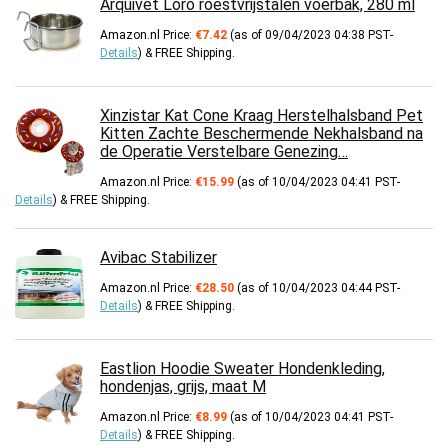
Arquivet Loro roestvrijstalen voerbak, 280 ml
Amazon.nl Price:
€
7.42
(as of 09/04/2023 04:38 PST-
Details
)
&
FREE Shipping
.
Xinzistar Kat Cone Kraag Herstelhalsband Pet
Kitten Zachte Beschermende Nekhalsband na
de Operatie Verstelbare Genezing…
Amazon.nl Price:
€
15.99
(as of 10/04/2023 04:41 PST-
Details
)
&
FREE Shipping
.
Avibac Stabilizer
Amazon.nl Price:
€
28.50
(as of 10/04/2023 04:44 PST-
Details
)
&
FREE Shipping
.
Eastlion Hoodie Sweater Hondenkleding,
hondenjas, grijs, maat M
Amazon.nl Price:
€
8.99
(as of 10/04/2023 04:41 PST-
Details
)
&
FREE Shipping
.