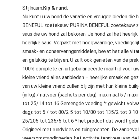
Stijlnaam:
Kip & rund.
Nu kunt u uw hond de variatie en vreugde bieden die h
BENEFUL zoetekauw PURINA BENEFUL zoetekauw zijn hee
saus die uw hond zal bekoren. Je hond zal het heerlij
heerlijke saus. Verpakt met hoogwaardige, voedingsri
smaak- en conserveringsmiddelen, bevat het alle vit
en gelukkig te blijven. U zult ook genieten van de pr
100% complete en uitgebalanceerde maaltijd voor u
kleine vriend alles aanbieden – heerlijke smaak en ge
van uw kleine vriend zullen blij zijn met hun kleine 
(in kg) / natvoer (sachets per dag): maximaal 5 / max
tot 25/14 tot 16 Gemengde voeding *: gewicht volwass
dag): tot 5 / tot 80/2 5 tot 10/80 tot 135/2 tot 3 1
25/205 tot 235/5 tot 6 * het product dat wordt gebr
Origineel met rundvlees en tuingroenten. De aanbevo
weersomstandigheden, het activiteitenniveau van de h