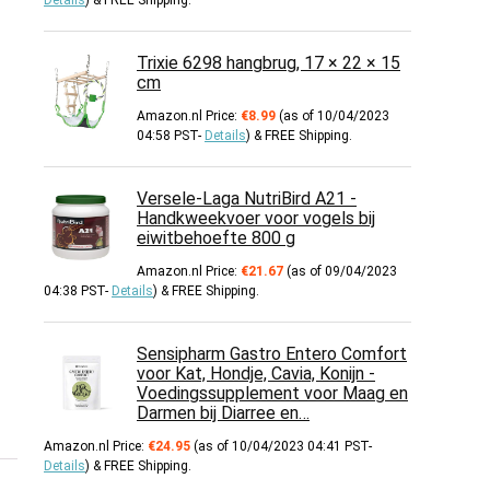
Details
)
&
FREE Shipping
.
Trixie 6298 hangbrug, 17 × 22 × 15
cm
Amazon.nl Price:
€
8.99
(as of 10/04/2023
04:58 PST-
Details
)
&
FREE Shipping
.
Versele-Laga NutriBird A21 -
Handkweekvoer voor vogels bij
eiwitbehoefte 800 g
Amazon.nl Price:
€
21.67
(as of 09/04/2023
04:38 PST-
Details
)
&
FREE Shipping
.
Sensipharm Gastro Entero Comfort
voor Kat, Hondje, Cavia, Konijn -
Voedingssupplement voor Maag en
Darmen bij Diarree en…
Amazon.nl Price:
€
24.95
(as of 10/04/2023 04:41 PST-
Details
)
&
FREE Shipping
.