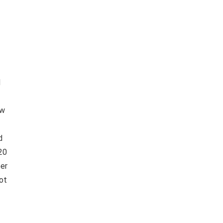
d
uw
d
20
per
ot