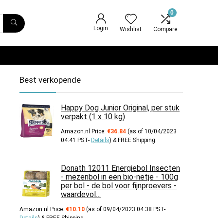
0
Login
Wishlist
Compare
Best verkopende
Happy Dog Junior Original, per stuk
verpakt (1 x 10 kg)
Amazon.nl Price:
€
36.84
(as of 10/04/2023
04:41 PST-
Details
)
&
FREE Shipping
.
Donath 12011 Energiebol Insecten
- mezenbol in een bio-netje - 100g
per bol - de bol voor fijnproevers -
waardevol…
Amazon.nl Price:
€
10.10
(as of 09/04/2023 04:38 PST-