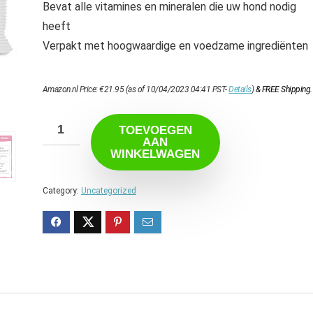
Bevat alle vitamines en mineralen die uw hond nodig
heeft
Verpakt met hoogwaardige en voedzame ingrediënten
Amazon.nl Price:
€
21.95
(as of 10/04/2023 04:41 PST-
Details
)
&
FREE Shipping
.
TOEVOEGEN
AAN
WINKELWAGEN
Category:
Uncategorized