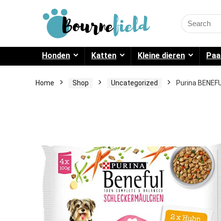
Search
for:
Honden
Katten
Kleine dieren
Paa
Home
Shop
Uncategorized
Purina BENEFU