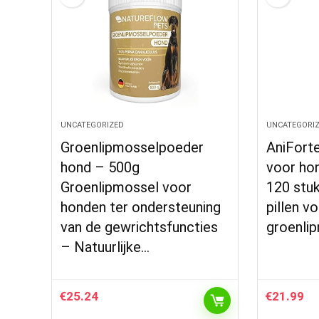
UNCATEGORIZED
UNCATEGORI
Groenlipmosselpoeder
AniForte
hond – 500g
voor hon
Groenlipmossel voor
120 stuk
honden ter ondersteuning
pillen v
van de gewrichtsfuncties
groenli
– Natuurlijke…
€
25.24
€
21.99