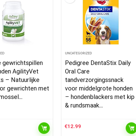
ZED
UNCATEGORIZED
 gewrichtspillen
Pedigree DentaStix Daily
den AgilityVet
Oral Care
s – Natuurlijke
tandverzorgingssnack
oor gewrichten met
voor middelgrote honden
pmossel…
– hondenblackers met kip
& rundsmaak…
€
12.99