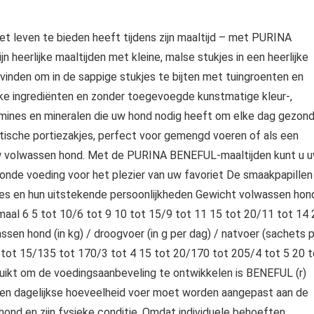
et leven te bieden heeft tijdens zijn maaltijd – met PURINA
rlijke maaltijden met kleine, malse stukjes in een heerlijke
k vinden om in de sappige stukjes te bijten met tuingroenten en
jke ingrediënten en zonder toegevoegde kunstmatige kleur-,
amines en mineralen die uw hond nodig heeft om elke dag gezon
aktische portiezakjes, perfect voor gemengd voeren of als een
w volwassen hond. Met de PURINA BENEFUL-maaltijden kunt u 
zonde voeding voor het plezier van uw favoriet De smaakpapillen
buikjes en hun uitstekende persoonlijkheden Gewicht volwassen hon
imaal 6 5 tot 10/6 tot 9 10 tot 15/9 tot 11 15 tot 20/11 tot 14 
en hond (in kg) / droogvoer (in g per dag) / natvoer (sachets 
0 tot 15/135 tot 170/3 tot 4 15 tot 20/170 tot 205/4 tot 5 20 t
uikt om de voedingsaanbeveling te ontwikkelen is BENEFUL (r)
len dagelijkse hoeveelheid voer moet worden aangepast aan de
ond en zijn fysieke conditie. Omdat individuele behoeften