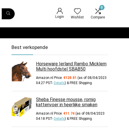
0
Login
Wishlist
Compare
Best verkopende
Horseware Ierland Rambo Micklem
Multi hoofdstel SBAB50
Amazon.nl Price:
€
128.81
(as of 08/04/2023
04:27 PST-
Details
)
&
FREE Shipping
.
Sheba Finesse mousse, romig
kattenvoer in heerlijke smaken
Amazon.nl Price:
€
11.74
(as of 08/04/2023
04:18 PST-
Details
)
&
FREE Shipping
.