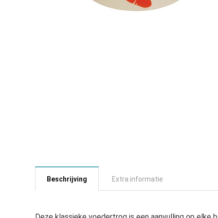
Beschrijving
Extra informatie
Deze klassieke voedertrog is een aanvulling op elke basi