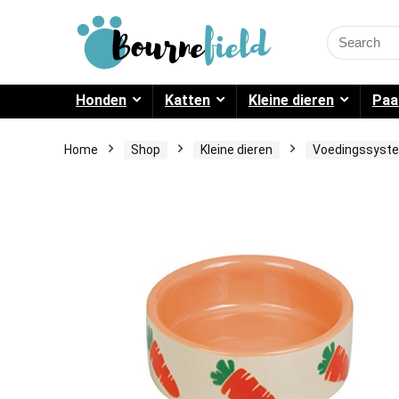
Search
for:
Honden
Katten
Kleine dieren
Paa
Home
Shop
Kleine dieren
Voedingssyst