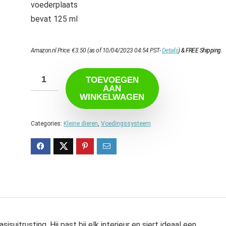
voederplaats
bevat 125 ml
Amazon.nl Price:
€
3.50
(as of 10/04/2023 04:54 PST-
Details
)
&
FREE Shipping
.
TOEVOEGEN
AAN
WINKELWAGEN
Categories:
Kleine dieren
,
Voedingssysteem
suitrusting. Hij past bij elk interieur en siert ideaal een