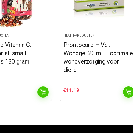
UCTEN
HEATH-PRODUCTEN
ne Vitamin C.
Prontocare – Vet
r all small
Wondgel 20 ml – optimal
s 180 gram
wondverzorging voor
dieren
€
11.19