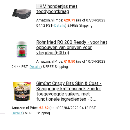
HKM hondenjas met
teddybontkraag
Amazon.nl Price:
€
29.71
(as of 07/04/2023
04:12 PST-
Details
)
&
FREE Shipping
.
Röhnfried RO 200 Ready - voor het
opbouwen van brieven voor
vliegdag (600 g)
Amazon.nl Price:
€
18.50
(as of 10/04/2023
04:44 PST-
Details
)
&
FREE Shipping
.
GimCat Crispy Bits Skin & Coat -
Knapperige kattensnack zonder
toegevoegde suikers, met
functionele ingrediënten - 3…
Amazon.nl Price:
€
3.62
(as of 08/04/2023 04:18 PST-
Details
)
&
FREE Shipping
.