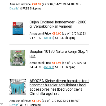
Amazon.nl Price:
€
20.39
(as of 09/04/2023 04:48 PST-
Details
)
&
FREE Shipping
.
Orijen Origineel hondenvoer - 2000
g. Verpakking kan variëren
Amazon.nl Price:
€
30.00
(as of 10/04/2023
04:41 PST-
Details
)
&
FREE Shipping
.
Beaphar 10170 Nature konijn 3kg, 1
pak
Amazon.nl Price:
€
11.95
(as of 10/04/2023
04:54 PST-
Details
)
&
FREE Shipping
.
ASOCEA Kleine dieren hamster tent
hangmat huisdier schuilplaats kooi
accessoires nestbed voor cavia
Chinchilla egel rat…
Amazon.nl Price:
€
11.99
(as of 10/04/2023 04:58 PST-
an
Details
)
&
FREE Shipping
.