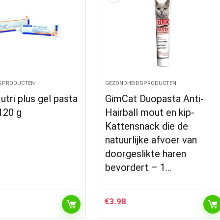
SPRODUCTEN
GEZONDHEIDSPRODUCTEN
utri plus gel pasta
GimCat Duopasta Anti-
 120 g
Hairball mout en kip-
Kattensnack die de
natuurlijke afvoer van
doorgeslikte haren
bevordert – 1…
€
3.98