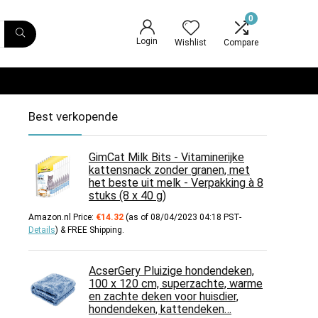
0
Login
Wishlist
Compare
Best verkopende
GimCat Milk Bits - Vitaminerijke
kattensnack zonder granen, met
het beste uit melk - Verpakking à 8
stuks (8 x 40 g)
Amazon.nl Price:
€
14.32
(as of 08/04/2023 04:18 PST-
Details
)
&
FREE Shipping
.
AcserGery Pluizige hondendeken,
100 x 120 cm, superzachte, warme
en zachte deken voor huisdier,
hondendeken, kattendeken…