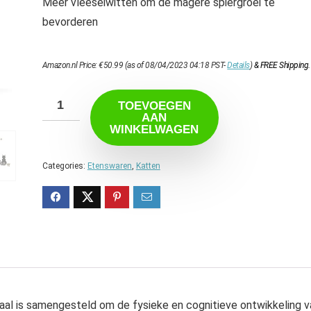
Meer vleeseiwitten om de magere spiergroei te
bevorderen
Amazon.nl Price:
€
50.99
(as of 08/04/2023 04:18 PST-
Details
)
&
FREE Shipping
.
TOEVOEGEN
AAN
WINKELWAGEN
Categories:
Etenswaren
,
Katten
al is samengesteld om de fysieke en cognitieve ontwikkeling v