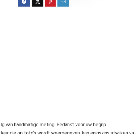
olg van handmatige meting. Bedankt voor uw begrip.
mkleur die op foto’s wordt weergegeven, kan enigszins afwijken v