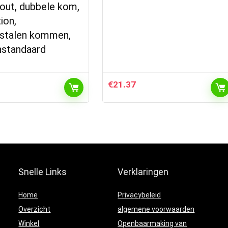
out, dubbele kom,
ion,
jstalen kommen,
standaard
€
21.37
Snelle Links
Verklaringen
Home
Privacybeleid
Overzicht
algemene voorwaarden
Winkel
Openbaarmaking van