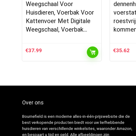
Weegschaal Voor
dennenh
Huisdieren, Voerbak Voor
voerstat
Kattenvoer Met Digitale
roestvri
Weegschaal, Voerbak…
kommen
€
37.99
€
35.62
Over ons
Bournefield is een moderne alles-in-één-prijswebsite die de
best verkopende producten biedt voor uw liefhebbende
huisdieren van verschillende winkelsites, waaronder Amazon,
en bespaart u tijd en geld. Alle afbeeldingen zijn