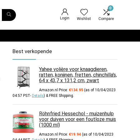
0
Login
Wishlist
Compare
Best verkopende
Yahee volière voor knaagdieren,
ratten, konijnen, fretten, chinchilla's,
n
64 x 43,7 x 131,2 cm, zwart
Amazon.nl Price:
€
134.95
(as of 10/04/2023
04:57 PST-
Details
)
&
FREE Shipping
.
Röhnfried Hessechol - muizenhulp
voor duiven voor een foutloze muis
(1000 ml)
Amazon.nl Price:
€
19.94
(as of 10/04/2023