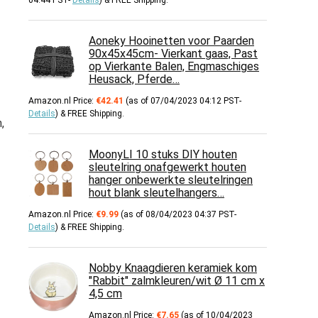
04:44 PST-
Details
)
&
FREE Shipping
.
Aoneky Hooinetten voor Paarden
90x45x45cm- Vierkant gaas, Past
op Vierkante Balen, Engmaschiges
Heusack, Pferde…
Amazon.nl Price:
€
42.41
(as of 07/04/2023 04:12 PST-
Details
)
&
FREE Shipping
.
,
MoonyLI 10 stuks DIY houten
sleutelring onafgewerkt houten
hanger onbewerkte sleutelringen
hout blank sleutelhangers…
Amazon.nl Price:
€
9.99
(as of 08/04/2023 04:37 PST-
Details
)
&
FREE Shipping
.
Nobby Knaagdieren keramiek kom
"Rabbit" zalmkleuren/wit Ø 11 cm x
4,5 cm
Amazon.nl Price:
€
7.65
(as of 10/04/2023