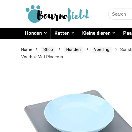
Search
for:
Honden
Katten
Kleine dieren
Paa
Home
Shop
Honden
Voeding
Sunsh
Voerbak Met Placemat