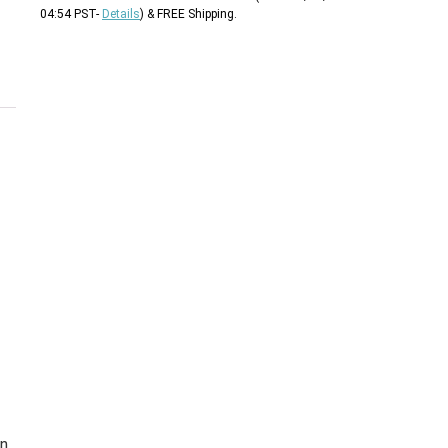
04:54 PST-
Details
)
&
FREE Shipping
.
an