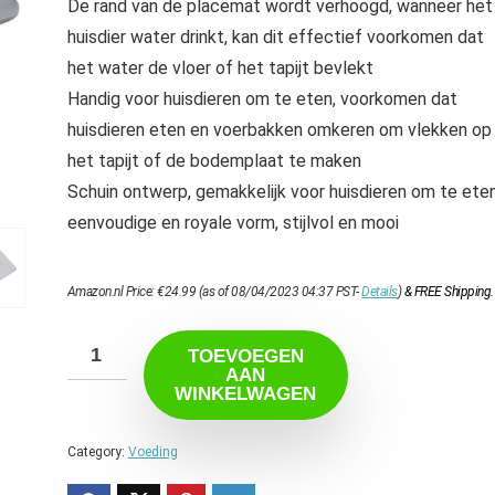
De rand van de placemat wordt verhoogd, wanneer het
huisdier water drinkt, kan dit effectief voorkomen dat
het water de vloer of het tapijt bevlekt
Handig voor huisdieren om te eten, voorkomen dat
huisdieren eten en voerbakken omkeren om vlekken op
het tapijt of de bodemplaat te maken
Schuin ontwerp, gemakkelijk voor huisdieren om te eten
eenvoudige en royale vorm, stijlvol en mooi
Amazon.nl Price:
€
24.99
(as of 08/04/2023 04:37 PST-
Details
)
&
FREE Shipping
.
TOEVOEGEN
AAN
WINKELWAGEN
Category:
Voeding