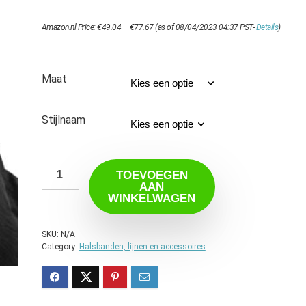
Prijsklasse:
Amazon.nl Price:
€
49.04
–
€
77.67
(as of 08/04/2023 04:37 PST-
Details
)
€49.04
tot
€77.67
Maat
Stijlnaam
TOEVOEGEN
AAN
WINKELWAGEN
SKU:
N/A
Category:
Halsbanden, lijnen en accessoires