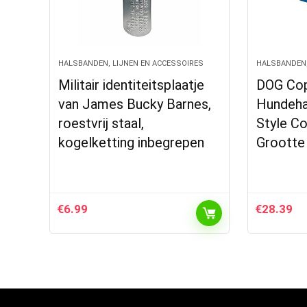
HALSBANDEN, LIJNEN EN ACCESSOIRES
HALSBANDEN,
Militair identiteitsplaatje
DOG Co
van James Bucky Barnes,
Hundeha
roestvrij staal,
Style Co
kogelketting inbegrepen
Grootte
€
6.99
€
28.39