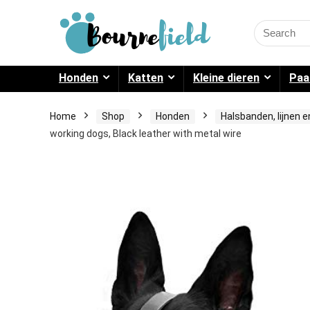
Search
for:
Honden
Katten
Kleine dieren
Paa
Home
Shop
Honden
Halsbanden, lijnen 
working dogs, Black leather with metal wire