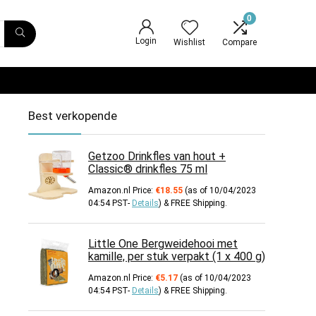
0
Login
Wishlist
Compare
Best verkopende
Getzoo Drinkfles van hout +
Classic® drinkfles 75 ml
Amazon.nl Price:
€
18.55
(as of 10/04/2023
04:54 PST-
Details
)
&
FREE Shipping
.
Little One Bergweidehooi met
kamille, per stuk verpakt (1 x 400 g)
Amazon.nl Price:
€
5.17
(as of 10/04/2023
04:54 PST-
Details
)
&
FREE Shipping
.