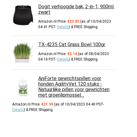
Dogit verhoogde bak, 2-in-1, 900ml,
zwart
Amazon.nl Price:
€
23.85
(as of 10/04/2023
04:41 PST-
Details
)
&
FREE Shipping
.
TX-4235 Cat Grass Bowl 100gr
Amazon.nl Price:
€
2.14
(as of 08/04/2023
04:18 PST-
Details
)
&
FREE Shipping
.
AniForte gewrichtspillen voor
honden AgilityVet 120 stuks -
Natuurlijke pillen voor gewrichten
met groenlipmossel…
Amazon.nl Price:
€
21.99
(as of 10/04/2023 04:40 PST-
Details
)
&
FREE Shipping
.