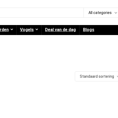
All categories
rden
Vogels
Deal van de dag
Blogs
Standaard sortering