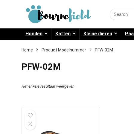
Search
for:
Honden
Katten
Kleine dieren
Paa
Home
Product Modelnummer
PFW-02M
PFW-02M
Het enkele resultaat weergeven