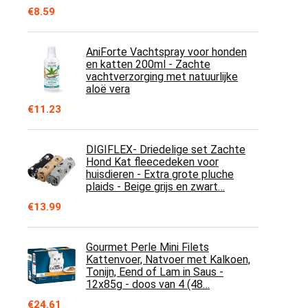
€
8.59
AniForte Vachtspray voor honden
en katten 200ml - Zachte
vachtverzorging met natuurlijke
aloë vera
€
11.23
DIGIFLEX- Driedelige set Zachte
Hond Kat fleecedeken voor
huisdieren - Extra grote pluche
plaids - Beige grijs en zwart…
€
13.99
Gourmet Perle Mini Filets
Kattenvoer, Natvoer met Kalkoen,
Tonijn, Eend of Lam in Saus -
12x85g - doos van 4 (48…
€
24.61