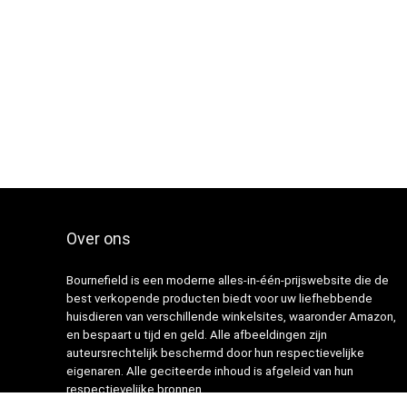
Over ons
Bournefield is een moderne alles-in-één-prijswebsite die de
best verkopende producten biedt voor uw liefhebbende
huisdieren van verschillende winkelsites, waaronder Amazon,
en bespaart u tijd en geld. Alle afbeeldingen zijn
auteursrechtelijk beschermd door hun respectievelijke
eigenaren. Alle geciteerde inhoud is afgeleid van hun
respectievelijke bronnen.