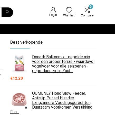
0
Login
Wishlist
Compare
Best verkopende
Donath Balkonmix - gepelde mix
voor een proper terras - waardevol
vogelvoer voor alle seizoenen -
geproduceerd in Zuid…
€
12.20
QUMENEY Hond Slow Feeder,
Antislip Puzzel Huisdier
Langzamere Voedingsgerechten,
Duurzaam Voorkomen Verstikking
Fun…