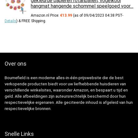
gekleurde papieren rotanballen, vogelkooi
hangmat hangende schommel speelgoed voor…
Amazon.nl Price:
€
13.99
(as of 09/04/2023 04:38 PST-
Details
)
&
FREE Shipping
.
Over ons
Bournefield is een moderne alles-in-één-prijswebsite die de best
verkopende producten biedt voor uw liefhebbende huisdieren van
verschillende winkelsites, waaronder Amazon, en bespaart u tijd en
geld. Alle afbeeldingen zijn auteursrechtelijk beschermd door hun
respectievelijke eigenaren. Alle geciteerde inhoud is afgeleid van hun
respectievelijke bronnen.
Snelle Links