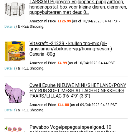
LARS360 Puppyren, vrijloophok, puppyuitloop,
hondenopstal, box voor kleine dieren, dierenren,
puppybuitenren met deur, 8…
Amazon.nl Price:
€
126.99
(as of 10/04/2023 04:41 PST-
Details
)
&
FREE Shipping
.
Vitakraft -21229 - krullen trio-mix (ei-
grassamen/abrikose-vijg/honing-sesam)
Canaria -80g
Amazon.nl Price:
€
4.99
(as of 10/04/2023 04:44 PST-
Details
)
&
FREE Shipping
.
Cwell Equine NIEUWE MINI/SHETLAND/PONY
FLY RUG SOFT MESH ATTACHED NEKKHOES
PAARS/LILLAC 3'6-4'9" (3'3")
Amazon.nl Price:
€
44.88
(as of 09/04/2023 04:38 PST-
Details
)
&
FREE Shipping
.
Pawaboo Vogelpapegaai speelgoed, 10