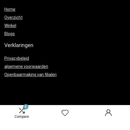
Home
Overzicht
Winkel
Blogs
Verklaringen
Privacybeleid
algemene voorwaarden
Openbaarmaking van filialen
Productcategorieën
0
Compare
Halsbanden, tuigjes and lijnen
×