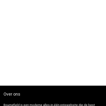
Over ons
Bournefield is een moderne alles-in-één-prijswebsite die de best