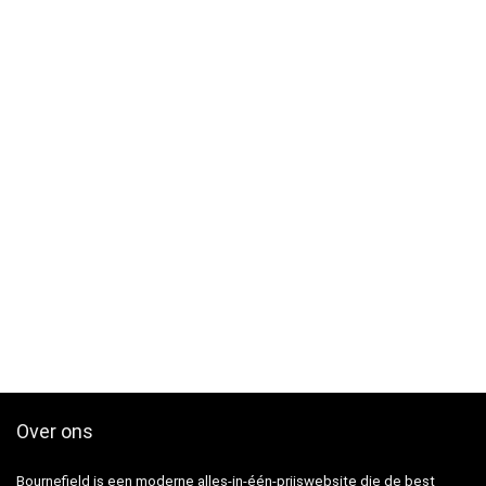
Over ons
Bournefield is een moderne alles-in-één-prijswebsite die de best