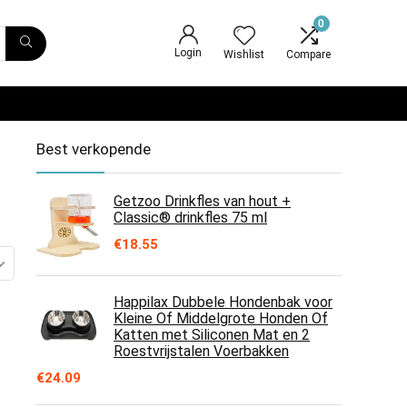
0
Login
Wishlist
Compare
Best verkopende
Getzoo Drinkfles van hout +
Classic® drinkfles 75 ml
€
18.55
Happilax Dubbele Hondenbak voor
Kleine Of Middelgrote Honden Of
Katten met Siliconen Mat en 2
Roestvrijstalen Voerbakken
€
24.09