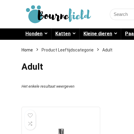
Search
for:
Honden
Katten
Kleine dieren
Paa
Home
Product Leeftijdscategorie
Adult
Adult
Het enkele resultaat weergeven