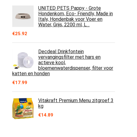
UNITED PETS Pappy - Grote
Hondenkom, Eco- Friendly, Made in
Italy, Hondenbak voor Voer en
Water, Grijs, 2200 ml, L…
€
25.92
Decdeal Drinkfontein
vervangingsfilter met hars en
actieve kool,
bloemenwaterdispenser, filter voor
katten en honden
€
17.99
Vitakraft Premium Menu zitgroef 3
kg
€
14.89