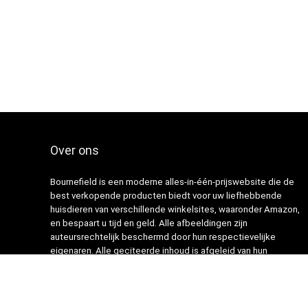
Over ons
Bournefield is een moderne alles-in-één-prijswebsite die de
best verkopende producten biedt voor uw liefhebbende
huisdieren van verschillende winkelsites, waaronder Amazon,
en bespaart u tijd en geld. Alle afbeeldingen zijn
auteursrechtelijk beschermd door hun respectievelijke
eigenaren. Alle geciteerde inhoud is afgeleid van hun
respectievelijke bronnen.