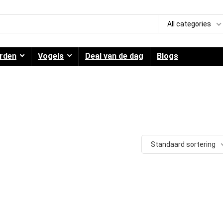
All categories
rden
Vogels
Deal van de dag
Blogs
Standaard sortering