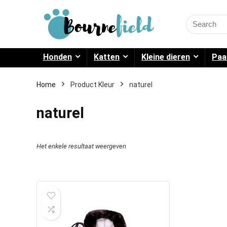
Search
for:
Honden
Katten
Kleine dieren
Paa
Home
Product Kleur
naturel
naturel
Het enkele resultaat weergeven