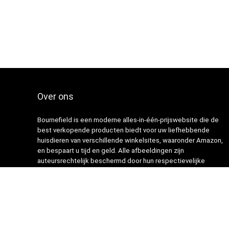
Over ons
Bournefield is een moderne alles-in-één-prijswebsite die de
best verkopende producten biedt voor uw liefhebbende
huisdieren van verschillende winkelsites, waaronder Amazon,
en bespaart u tijd en geld. Alle afbeeldingen zijn
auteursrechtelijk beschermd door hun respectievelijke
eigenaren. Alle geciteerde inhoud is afgeleid van hun
respectievelijke bronnen.
© 2024 Onderhouden door webbots.nl