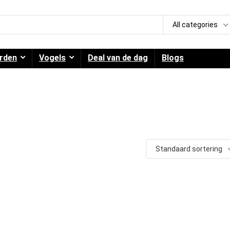
All categories
rden
Vogels
Deal van de dag
Blogs
Standaard sortering