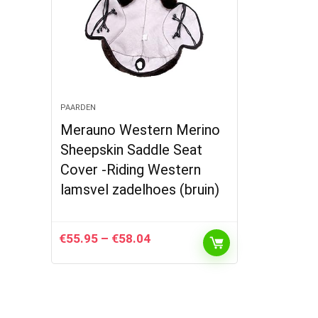
PAARDEN
Merauno Western Merino
Sheepskin Saddle Seat
Cover -Riding Western
lamsvel zadelhoes (bruin)
Prijsklasse:
€
55.95
–
€
58.04
€55.95
tot
€58.04