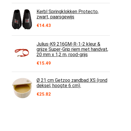
Kerbl Springklokken Protecto,
zwart, paarsgewijs
€
14.43
Julius-K9 216GM-R-1-2 kleur &
grijze Super-Grip riem met handvat,
20 mm x 1,2 m, rood-grijs
€
15.49
Ø 21 cm Getzoo zandbad XS (rond
deksel, hoogte 6 cm).
€
25.82