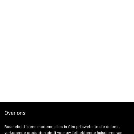
Over ons
Bournefield is een moderne alles-in-één-prijswebsite die de best
verkopende producten biedt voor uw liefhebbende huisdieren van