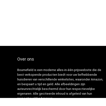
Over ons
Bournefield is een moderne alles-in-één-prijswebsite die de
best verkopende producten biedt voor uw liefhebbende
huisdieren van verschillende winkelsites, waaronder Amazon,
en bespaart u tijd en geld. Alle afbeeldingen zijn
auteursrechtelijk beschermd door hun respectievelijke
eigenaren. Alle geciteerde inhoud is afgeleid van hun
respectievelijke bronnen.