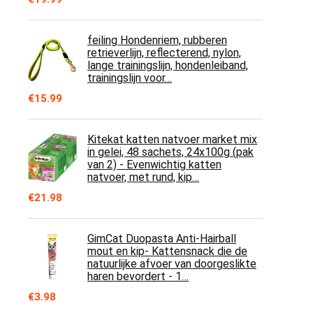
feiling Hondenriem, rubberen
retrieverlijn, reflecterend, nylon,
lange trainingslijn, hondenleiband,
trainingslijn voor…
€
15.99
Kitekat katten natvoer market mix
in gelei, 48 sachets, 24x100g (pak
van 2) - Evenwichtig katten
natvoer, met rund, kip…
€
21.98
GimCat Duopasta Anti-Hairball
mout en kip- Kattensnack die de
natuurlijke afvoer van doorgeslikte
haren bevordert - 1…
€
3.98