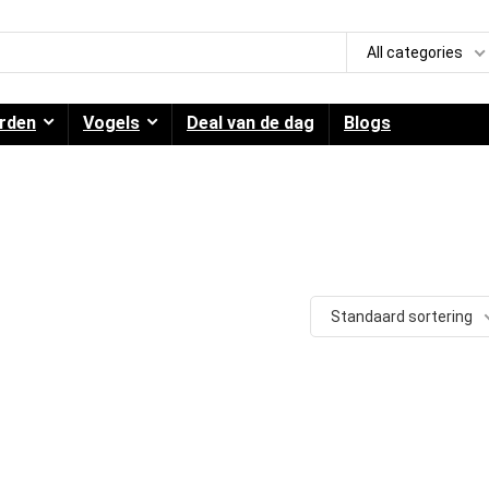
All categories
rden
Vogels
Deal van de dag
Blogs
Standaard sortering