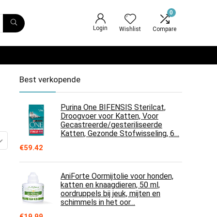
0
Login
Wishlist
Compare
Best verkopende
Purina One BIFENSIS Sterilcat,
Droogvoer voor Katten, Voor
Gecastreerde/gesteriliseerde
Katten, Gezonde Stofwisseling, 6…
€
59.42
AniForte Oormijtolie voor honden,
katten en knaagdieren, 50 ml,
oordruppels bij jeuk, mijten en
schimmels in het oor…
€
19.99