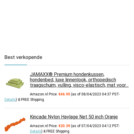
Best verkopende
JAMAXX® Premium hondenkussen,
hondenbed, luxe linnenlook, orthopedisch
traagschuim, vulling, visco-elastisch, mat voor…
Amazon.nl Price:
€
46.95
(as of 08/04/2023 04:37 PST-
Details
)
&
FREE Shipping
.
Kincade Nylon Haylage Net 50 inch Oranje
Amazon.nl Price:
€
20.39
(as of 07/04/2023 04:12 PST-
Details
)
&
FREE Shipping
.