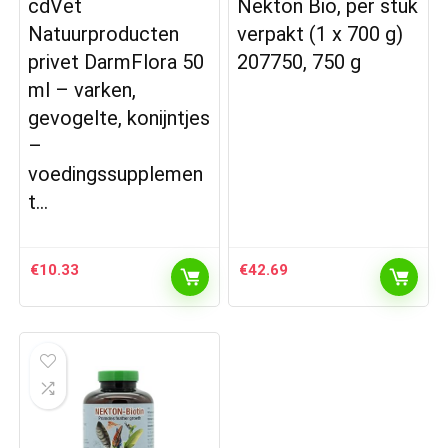
cdVet
Nekton Bio, per stuk
Natuurproducten
verpakt (1 x 700 g)
privet DarmFlora 50
207750, 750 g
ml – varken,
gevogelte, konijntjes
–
voedingssupplemen
t…
€
10.33
€
42.69