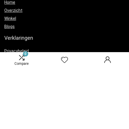
Home
Overzicht
Winkel
Blogs
Verklaringen
Privacybeleid
0
algemene voorwaarden
Compare
Openbaarmaking van filialen
Productcategorieën
Speelgoed
×