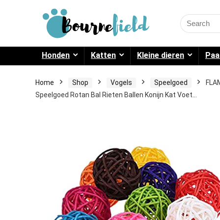
Search
for:
Honden
Katten
Kleine dieren
Paa
Home
Shop
Vogels
Speelgoed
FLAM
Speelgoed Rotan Bal Rieten Ballen Konijn Kat Voet…