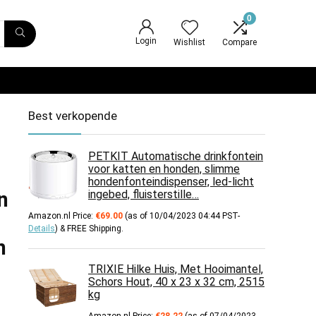
0
Login
Wishlist
Compare
Best verkopende
PETKIT Automatische drinkfontein
voor katten en honden, slimme
hondenfonteindispenser, led-licht
n
ingebed, fluisterstille…
Amazon.nl Price:
€
69.00
(as of 10/04/2023 04:44 PST-
Details
)
&
FREE Shipping
.
n
TRIXIE Hilke Huis, Met Hooimantel,
Schors Hout, 40 x 23 x 32 cm, 2515
kg