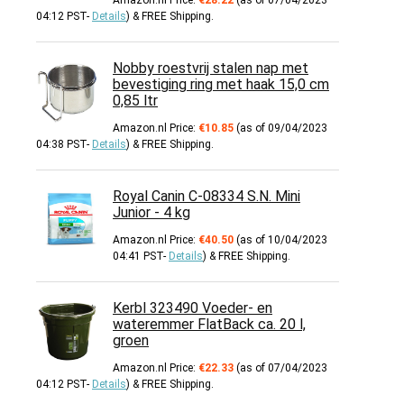
Amazon.nl Price:
€
28.22
(as of 07/04/2023
04:12 PST-
Details
)
&
FREE Shipping
.
Nobby roestvrij stalen nap met
bevestiging ring met haak 15,0 cm
0,85 ltr
Amazon.nl Price:
€
10.85
(as of 09/04/2023
04:38 PST-
Details
)
&
FREE Shipping
.
Royal Canin C-08334 S.N. Mini
Junior - 4 kg
Amazon.nl Price:
€
40.50
(as of 10/04/2023
04:41 PST-
Details
)
&
FREE Shipping
.
Kerbl 323490 Voeder- en
wateremmer FlatBack ca. 20 l,
groen
Amazon.nl Price:
€
22.33
(as of 07/04/2023
04:12 PST-
Details
)
&
FREE Shipping
.