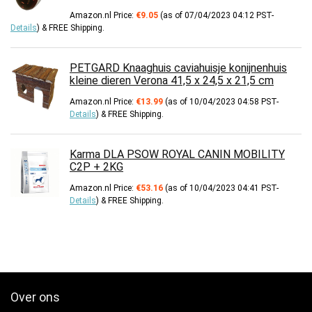
Amazon.nl Price:
€
9.05
(as of 07/04/2023 04:12 PST-
Details
)
&
FREE Shipping
.
PETGARD Knaaghuis caviahuisje konijnenhuis
kleine dieren Verona 41,5 x 24,5 x 21,5 cm
Amazon.nl Price:
€
13.99
(as of 10/04/2023 04:58 PST-
Details
)
&
FREE Shipping
.
Karma DLA PSOW ROYAL CANIN MOBILITY
C2P + 2KG
Amazon.nl Price:
€
53.16
(as of 10/04/2023 04:41 PST-
Details
)
&
FREE Shipping
.
Over ons