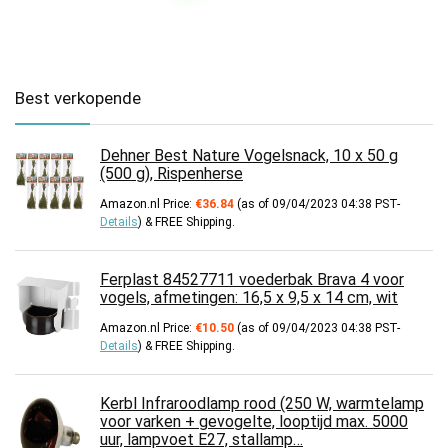
Best verkopende
Dehner Best Nature Vogelsnack, 10 x 50 g
(500 g), Rispenherse
Amazon.nl Price:
€
36.84
(as of 09/04/2023 04:38 PST-
Details
)
&
FREE Shipping
.
Ferplast 84527711 voederbak Brava 4 voor
vogels, afmetingen: 16,5 x 9,5 x 14 cm, wit
Amazon.nl Price:
€
10.50
(as of 09/04/2023 04:38 PST-
Details
)
&
FREE Shipping
.
Kerbl Infraroodlamp rood (250 W, warmtelamp
voor varken + gevogelte, looptijd max. 5000
uur, lampvoet E27, stallamp…