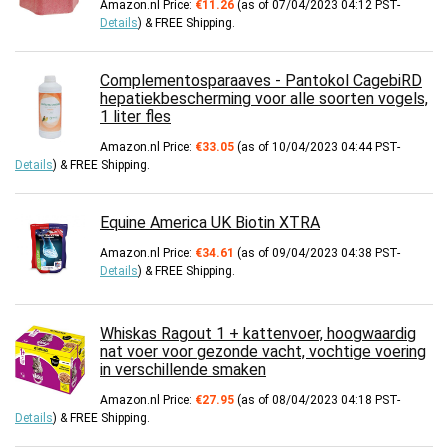
Amazon.nl Price:
€
11.26
(as of 07/04/2023 04:12 PST-
Details
)
&
FREE Shipping
.
Complementosparaaves - Pantokol CagebiRD
hepatiekbescherming voor alle soorten vogels,
1 liter fles
Amazon.nl Price:
€
33.05
(as of 10/04/2023 04:44 PST-
Details
)
&
FREE Shipping
.
Equine America UK Biotin XTRA
Amazon.nl Price:
€
34.61
(as of 09/04/2023 04:38 PST-
Details
)
&
FREE Shipping
.
Whiskas Ragout 1 + kattenvoer, hoogwaardig
nat voer voor gezonde vacht, vochtige voering
in verschillende smaken
Amazon.nl Price:
€
27.95
(as of 08/04/2023 04:18 PST-
Details
)
&
FREE Shipping
.