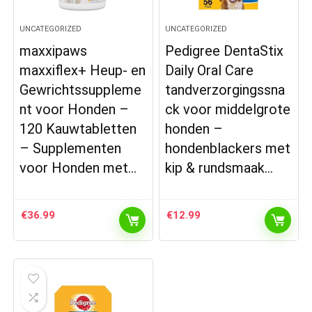
UNCATEGORIZED
UNCATEGORIZED
maxxipaws
Pedigree DentaStix
maxxiflex+ Heup- en
Daily Oral Care
Gewrichtssuppleme
tandverzorgingssna
nt voor Honden –
ck voor middelgrote
120 Kauwtabletten
honden –
– Supplementen
hondenblackers met
voor Honden met…
kip & rundsmaak…
€
36.99
€
12.99