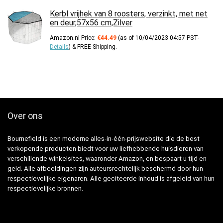
Kerbl vrijhek van 8 roosters, verzinkt, met net
en deur,57x56 cm,Zilver
Amazon.nl Price:
€
44.49
(as of 10/04/2023 04:57 PST-
Details
)
&
FREE Shipping
.
Over ons
Bournefield is een moderne alles-in-één-prijswebsite die de best
verkopende producten biedt voor uw liefhebbende huisdieren van
verschillende winkelsites, waaronder Amazon, en bespaart u tijd en
geld. Alle afbeeldingen zijn auteursrechtelijk beschermd door hun
respectievelijke eigenaren. Alle geciteerde inhoud is afgeleid van hun
respectievelijke bronnen.