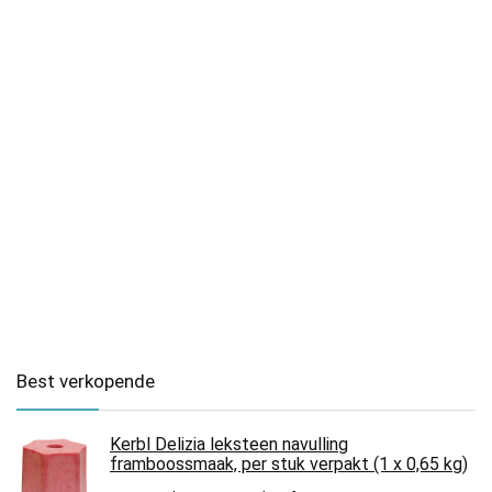
Best verkopende
Kerbl Delizia leksteen navulling
framboossmaak, per stuk verpakt (1 x 0,65 kg)