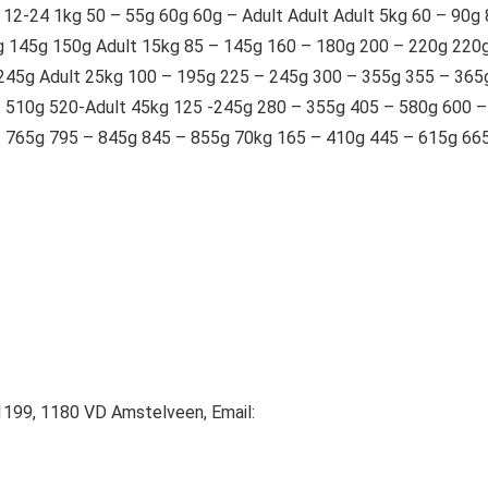
1 12-24 1kg 50 – 55g 60g 60g – Adult Adult Adult 5kg 60 – 90g
g 145g 150g Adult 15kg 85 – 145g 160 – 180g 200 – 220g 220
 245g Adult 25kg 100 – 195g 225 – 245g 300 – 355g 355 – 365
– 510g 520-Adult 45kg 125 -245g 280 – 355g 405 – 580g 600 –
– 765g 795 – 845g 845 – 855g 70kg 165 – 410g 445 – 615g 66
199, 1180 VD Amstelveen, Email: