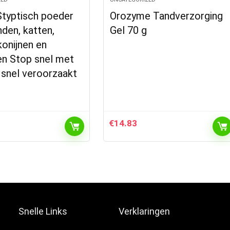
Styptisch poeder
Orozyme Tandverzorging
den, katten,
Gel 70 g
konijnen en
en Stop snel met
 snel veroorzaakt
€
14.83
Snelle Links
Verklaringen