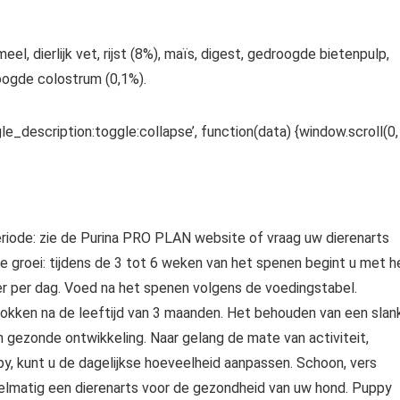
l, dierlijk vet, rijst (8%), maïs, digest, gedroogde bietenpulp,
roogde colostrum (0,1%).
le_description:toggle:collapse’, function(data) {window.scroll(0,
riode: zie de Purina PRO PLAN website of vraag uw dierenarts
e groei: tijdens de 3 tot 6 weken van het spenen begint u met h
 per dag. Voed na het spenen volgens de voedingstabel.
rokken na de leeftijd van 3 maanden. Het behouden van een slan
en gezonde ontwikkeling. Naar gelang de mate van activiteit,
py, kunt u de dagelijkse hoeveelheid aanpassen. Schoon, vers
egelmatig een dierenarts voor de gezondheid van uw hond. Puppy