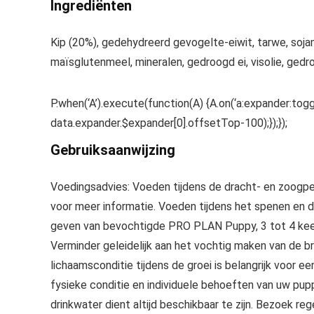
Ingrediënten
Kip (20%), gedehydreerd gevogelte-eiwit, tarwe, sojamee
maïsglutenmeel, mineralen, gedroogd ei, visolie, ged
P.when(‘A’).execute(function(A) {A.on(‘a:expander:togg
data.expander.$expander[0].offsetTop-100);});});
Gebruiksaanwijzing
Voedingsadvies: Voeden tijdens de dracht- en zoogpe
voor meer informatie. Voeden tijdens het spenen en d
geven van bevochtigde PRO PLAN Puppy, 3 tot 4 keer
Verminder geleidelijk aan het vochtig maken van de b
lichaamsconditie tijdens de groei is belangrijk voor e
fysieke conditie en individuele behoeften van uw pup
drinkwater dient altijd beschikbaar te zijn. Bezoek r