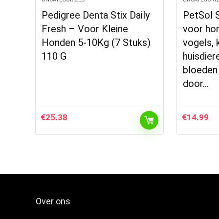
Pedigree Denta Stix Daily
PetSol 
Fresh – Voor Kleine
voor hon
Honden 5-10Kg (7 Stuks)
vogels, 
110 G
huisdier
bloeden
door…
€
25.38
€
14.99
Over ons