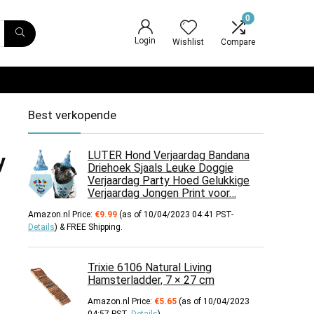
0
Login
Wishlist
Compare
Best verkopende
LUTER Hond Verjaardag Bandana
y
Driehoek Sjaals Leuke Doggie
Verjaardag Party Hoed Gelukkige
Verjaardag Jongen Print voor…
Amazon.nl Price:
€
9.99
(as of 10/04/2023 04:41 PST-
Details
)
&
FREE Shipping
.
Trixie 6106 Natural Living
Hamsterladder, 7 × 27 cm
Amazon.nl Price:
€
5.65
(as of 10/04/2023