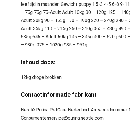
leeftijd in maanden Gewicht puppy 1.5-3 4-5 6-8 9-1
– 75g 75g 75-Adult Adult 10kg 80 – 120g 125 – 140
Adult 20kg 90 – 155g 170 – 190g 220 – 240g 240 –
Adult 35kg 110 – 215g 260 – 310g 365 – 480g 490 
635g 645 – Adult 60kg 145 – 345g 400 – 520g 600 
– 930g 975 – 1020g 985 – 951g
Inhoud doos:
12kg droge brokken
Contactinformatie fabrikant
Nestlé Purina PetCare Nederland, Antwoordnummer 1
Consumentenservice@purina.nestle.com