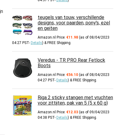
04:57 PST-
Details
)
jn
teugels van touw, verschillende
designs, voor paarden, pony's, ezel
en geiten
Amazon.nl Price:
€
11.98
(as of 08/04/2023
04:27 PST-
Details
)
&
FREE Shipping
.
Veredus - TR PRO Rear Fetlock
Boots
Amazon.nl Price:
€
56.10
(as of 08/04/2023
04:27 PST-
Details
)
&
FREE Shipping
.
Riga 2 sticky stangen met vruchten
voor zittijten, pak van 5 (5 x 60 g)
Amazon.nl Price:
€
12.03
(as of 09/04/2023
04:38 PST-
Details
)
&
FREE Shipping
.