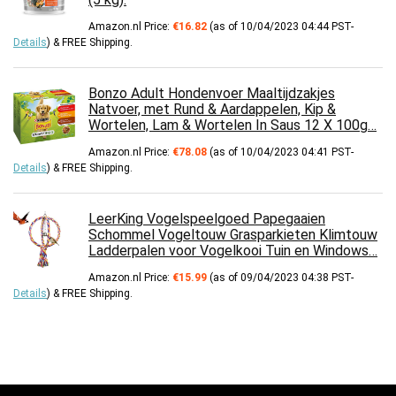
Amazon.nl Price:
€
16.82
(as of 10/04/2023 04:44 PST-
Details
)
&
FREE Shipping
.
Bonzo Adult Hondenvoer Maaltijdzakjes
Natvoer, met Rund & Aardappelen, Kip &
Wortelen, Lam & Wortelen In Saus 12 X 100g…
Amazon.nl Price:
€
78.08
(as of 10/04/2023 04:41 PST-
Details
)
&
FREE Shipping
.
LeerKing Vogelspeelgoed Papegaaien
Schommel Vogeltouw Grasparkieten Klimtouw
Ladderpalen voor Vogelkooi Tuin en Windows…
Amazon.nl Price:
€
15.99
(as of 09/04/2023 04:38 PST-
Details
)
&
FREE Shipping
.