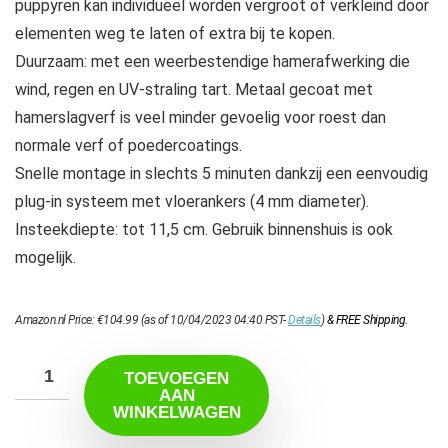
puppyren kan individueel worden vergroot of verkleind door
elementen weg te laten of extra bij te kopen.
Duurzaam: met een weerbestendige hamerafwerking die
wind, regen en UV-straling tart. Metaal gecoat met
hamerslagverf is veel minder gevoelig voor roest dan
normale verf of poedercoatings.
Snelle montage in slechts 5 minuten dankzij een eenvoudig
plug-in systeem met vloerankers (4 mm diameter).
Insteekdiepte: tot 11,5 cm. Gebruik binnenshuis is ook
mogelijk.
Amazon.nl Price:
€
104.99
(as of 10/04/2023 04:40 PST-
Details
)
&
FREE Shipping
.
TOEVOEGEN
AAN
WINKELWAGEN