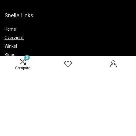
Snelle Links
Home
Overzicht
Winkel
Blogs
0
Verklaringen
Compare
Privacybeleid
algemene voorwaarden
Openbaarmaking van filialen
Productcategorieën