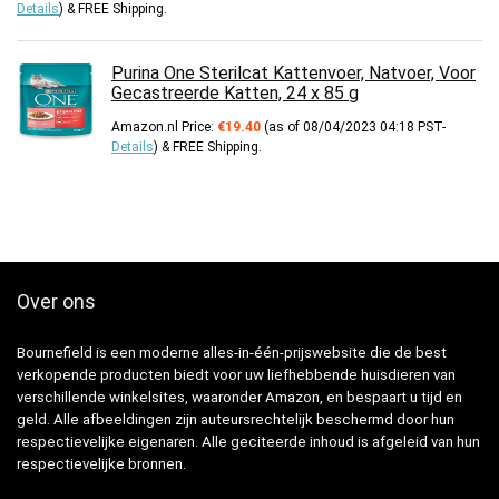
Details
)
&
FREE Shipping
.
Purina One Sterilcat Kattenvoer, Natvoer, Voor
Gecastreerde Katten, 24 x 85 g
Amazon.nl Price:
€
19.40
(as of 08/04/2023 04:18 PST-
Details
)
&
FREE Shipping
.
Over ons
Bournefield is een moderne alles-in-één-prijswebsite die de best
verkopende producten biedt voor uw liefhebbende huisdieren van
verschillende winkelsites, waaronder Amazon, en bespaart u tijd en
geld. Alle afbeeldingen zijn auteursrechtelijk beschermd door hun
respectievelijke eigenaren. Alle geciteerde inhoud is afgeleid van hun
respectievelijke bronnen.