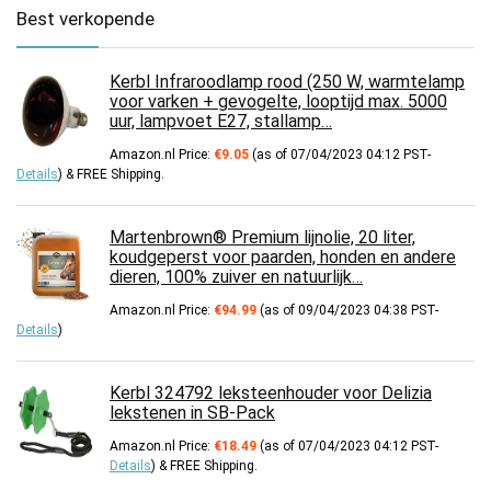
Best verkopende
Kerbl Infraroodlamp rood (250 W, warmtelamp
voor varken + gevogelte, looptijd max. 5000
uur, lampvoet E27, stallamp…
Amazon.nl Price:
€
9.05
(as of 07/04/2023 04:12 PST-
Details
)
&
FREE Shipping
.
Martenbrown® Premium lijnolie, 20 liter,
koudgeperst voor paarden, honden en andere
dieren, 100% zuiver en natuurlijk…
Amazon.nl Price:
€
94.99
(as of 09/04/2023 04:38 PST-
Details
)
Kerbl 324792 leksteenhouder voor Delizia
lekstenen in SB-Pack
Amazon.nl Price:
€
18.49
(as of 07/04/2023 04:12 PST-
Details
)
&
FREE Shipping
.