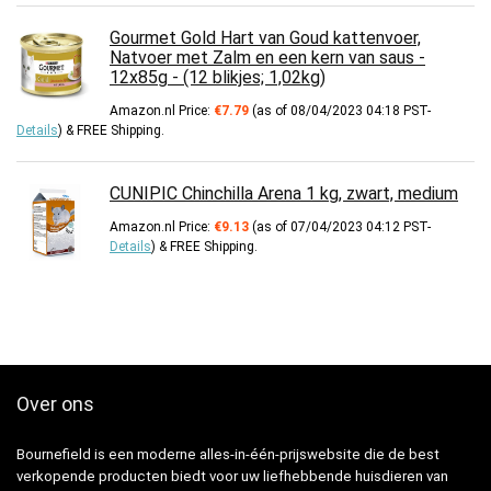
Gourmet Gold Hart van Goud kattenvoer,
Natvoer met Zalm en een kern van saus -
12x85g - (12 blikjes; 1,02kg)
Amazon.nl Price:
€
7.79
(as of 08/04/2023 04:18 PST-
Details
)
&
FREE Shipping
.
CUNIPIC Chinchilla Arena 1 kg, zwart, medium
Amazon.nl Price:
€
9.13
(as of 07/04/2023 04:12 PST-
Details
)
&
FREE Shipping
.
Over ons
Bournefield is een moderne alles-in-één-prijswebsite die de best
verkopende producten biedt voor uw liefhebbende huisdieren van