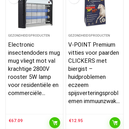
GEZONDHEIDSPRODUCTEN
GEZONDHEIDSPRODUCTEN
Electronic
V-POINT Premium
insectendoders mug
vitties voor paarden
mug vliegt mot val
CLICKERS met
krachtige 2800V
biergist –
rooster 5W lamp
huidproblemen
voor residentiële en
eczeem
commerciële…
spijsverteringsprobl
emen immuunzwak…
€
67.09
€
12.95