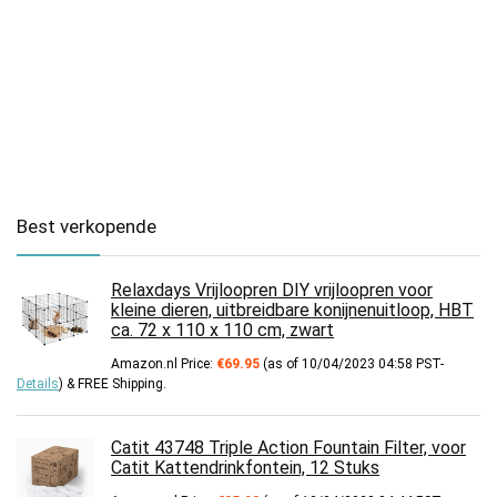
Best verkopende
Relaxdays Vrijloopren DIY vrijloopren voor
kleine dieren, uitbreidbare konijnenuitloop, HBT
ca. 72 x 110 x 110 cm, zwart
Amazon.nl Price:
€
69.95
(as of 10/04/2023 04:58 PST-
Details
)
&
FREE Shipping
.
Catit 43748 Triple Action Fountain Filter, voor
Catit Kattendrinkfontein, 12 Stuks