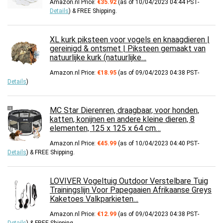
Amazon.nl Price:
€
35.92
(as of 10/04/2023 04:44 PST-
Details
)
&
FREE Shipping
.
XL kurk piksteen voor vogels en knaagdieren |
gereinigd & ontsmet | Piksteen gemaakt van
natuurlijke kurk (natuurlijke…
Amazon.nl Price:
€
18.95
(as of 09/04/2023 04:38 PST-
Details
)
MC Star Dierenren, draagbaar, voor honden,
katten, konijnen en andere kleine dieren, 8
elementen, 125 x 125 x 64 cm…
Amazon.nl Price:
€
45.99
(as of 10/04/2023 04:40 PST-
Details
)
&
FREE Shipping
.
LOVIVER Vogeltuig Outdoor Verstelbare Tuig
Trainingslijn Voor Papegaaien Afrikaanse Greys
Kaketoes Valkparkieten…
Amazon.nl Price:
€
12.99
(as of 09/04/2023 04:38 PST-
Details
)
&
FREE Shipping
.