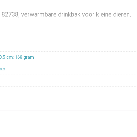
 82738, verwarmbare drinkbak voor kleine dieren,
10.5 cm; 168 gram
ram