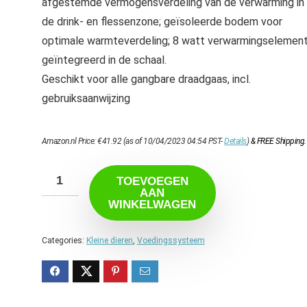
afgestemde vermogensverdeling van de verwarming in
de drink- en flessenzone; geïsoleerde bodem voor
optimale warmteverdeling; 8 watt verwarmingselemen
geïntegreerd in de schaal.
Geschikt voor alle gangbare draadgaas, incl.
gebruiksaanwijzing
Amazon.nl Price:
€
41.92
(as of 10/04/2023 04:54 PST-
Details
)
&
FREE Shipping
.
TOEVOEGEN
AAN
WINKELWAGEN
Categories:
Kleine dieren
,
Voedingssysteem