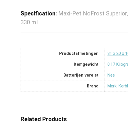
Specification:
Maxi-Pet NoFrost Superior,
330 ml
Productafmetingen
31 x 20 x 
Itemgewicht
0.17 Kilog
Batterijen vereist
Nee
Brand
Merk: Kerbl
Related Products