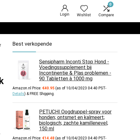
0
Login
Wishlist
Compare
Best verkopende
r
Sensipharm Inconti Stop Hond -
Voedingssupplement bij
Incontinentie & Plas problemen -
k
90 Tabletten à 1000 mg
Amazon.nl Price:
€
40.95
(as of 10/04/2023 04:40 PST-
Details
)
&
FREE Shipping
.
PETUCHI Oogdruppel-spray voor
honden; ontsmet en kalmeert;
biologisch; zachte kamillenevel;
150 ml
.
Amazon.nl Price:
€
14.48
(as of 10/04/2023 04:40 PST-