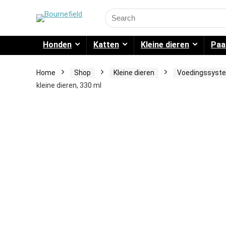
Search
for:
Honden
Katten
Kleine dieren
Paa
Home
Shop
Kleine dieren
Voedingssyst
kleine dieren, 330 ml