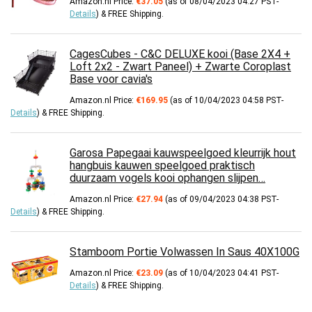
Amazon.nl Price:
€
37.05
(as of 08/04/2023 04:27 PST-
Details
)
&
FREE Shipping
.
CagesCubes - C&C DELUXE kooi (Base 2X4 +
Loft 2x2 - Zwart Paneel) + Zwarte Coroplast
Base voor cavia's
Amazon.nl Price:
€
169.95
(as of 10/04/2023 04:58 PST-
Details
)
&
FREE Shipping
.
Garosa Papegaai kauwspeelgoed kleurrijk hout
hangbuis kauwen speelgoed praktisch
duurzaam vogels kooi ophangen slijpen…
Amazon.nl Price:
€
27.94
(as of 09/04/2023 04:38 PST-
Details
)
&
FREE Shipping
.
Stamboom Portie Volwassen In Saus 40X100G
Amazon.nl Price:
€
23.09
(as of 10/04/2023 04:41 PST-
Details
)
&
FREE Shipping
.