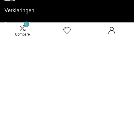
Verklaringen
Privacybeleid
0
algemene voorwaarden
Compare
Openbaarmaking van filialen
Productcategorieën
Habitats and manden
×
© 2024 Onderhouden door webbots.nl