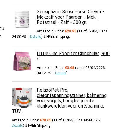
Sensipharm Sensi Horse Cream -
Mokzalf voor Paarden - Mok -
Rotstraal - Zalf - 300 gr.
ag
Amazon.nl Price:
€
20.95
(as of 09/04/2023
–
04:38 PST-
Details
)
&
FREE Shipping
.
Little One Food for Chinchillas, 900
g
Amazon.nl Price:
€
3.68
(as of 07/04/2023
04:12 PST-
Details
)
RelaxoPet Pro,
dierontspanningstrainer, kalmering
voor vogels, hoogfrequente
klankwerelden voor ontspanning,
TÜV…
Amazon.nl Price:
€
78.65
(as of 10/04/2023 04:44 PST-
Details
)
&
FREE Shipping
.