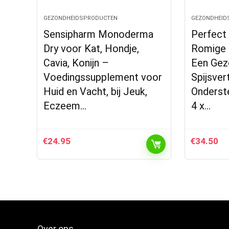
GEZONDHEIDSPRODUCTEN
GEZONDHEID
Sensipharm Monoderma
Perfect 
Dry voor Kat, Hondje,
Romige 
Cavia, Konijn –
Een Gez
Voedingssupplement voor
Spijsver
Huid en Vacht, bij Jeuk,
Onderste
Eczeem…
4 x…
€
24.95
€
34.50
Over ons