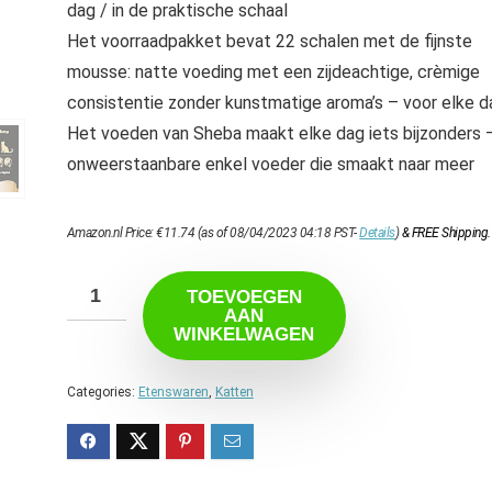
dag / in de praktische schaal
Het voorraadpakket bevat 22 schalen met de fijnste
mousse: natte voeding met een zijdeachtige, crèmige
consistentie zonder kunstmatige aroma’s – voor elke d
Het voeden van Sheba maakt elke dag iets bijzonders 
onweerstaanbare enkel voeder die smaakt naar meer
Amazon.nl Price:
€
11.74
(as of 08/04/2023 04:18 PST-
Details
)
&
FREE Shipping
.
TOEVOEGEN
AAN
WINKELWAGEN
Categories:
Etenswaren
,
Katten