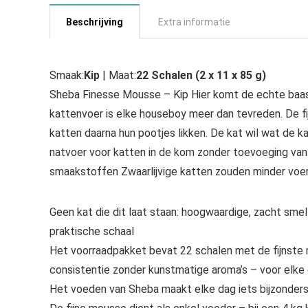
Beschrijving
Extra informatie
Smaak:
Kip
| Maat:
22 Schalen (2 x 11 x 85 g)
Sheba Finesse Mousse – Kip Hier komt de echte baas 
kattenvoer is elke houseboy meer dan tevreden. De f
katten daarna hun pootjes likken. De kat wil wat de k
natvoer voor katten in de kom zonder toevoeging van
smaakstoffen Zwaarlijvige katten zouden minder voer
Geen kat die dit laat staan: hoogwaardige, zacht sm
praktische schaal
Het voorraadpakket bevat 22 schalen met de fijnste 
consistentie zonder kunstmatige aroma’s – voor elke
Het voeden van Sheba maakt elke dag iets bijzonder