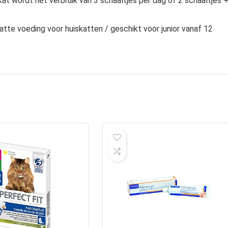
kat wordt het verbruik van 3 schaaltjes per dag of 2 schaaltjes 
tte voeding voor huiskatten / geschikt voor junior vanaf 12