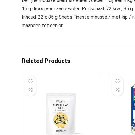
De fijne mousse dient als enkel voeder – bij een 4 kg 
15 g droog voer aanbevolen Per schaal: 72 kcal, 85 g
Inhoud: 22 x 85 g Sheba Finesse mousse / met kip / na
maanden tot senior
Related Products