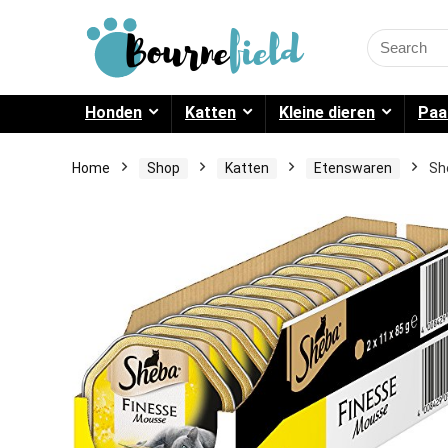
Search
for:
Honden
Katten
Kleine dieren
Paa
Home
Shop
Katten
Etenswaren
Sh