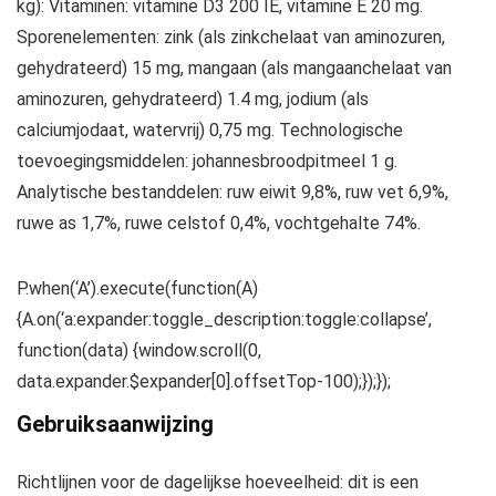
kg): Vitaminen: vitamine D3 200 IE, vitamine E 20 mg.
Sporenelementen: zink (als zinkchelaat van aminozuren,
gehydrateerd) 15 mg, mangaan (als mangaanchelaat van
aminozuren, gehydrateerd) 1.4 mg, jodium (als
calciumjodaat, watervrij) 0,75 mg. Technologische
toevoegingsmiddelen: johannesbroodpitmeel 1 g.
Analytische bestanddelen: ruw eiwit 9,8%, ruw vet 6,9%,
ruwe as 1,7%, ruwe celstof 0,4%, vochtgehalte 74%.
P.when(‘A’).execute(function(A)
{A.on(‘a:expander:toggle_description:toggle:collapse’,
function(data) {window.scroll(0,
data.expander.$expander[0].offsetTop-100);});});
Gebruiksaanwijzing
Richtlijnen voor de dagelijkse hoeveelheid: dit is een