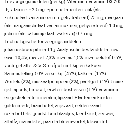
Toevoegingsmiddelen (per kg): Vitaminen: vitamine D3 200
IE, vitamine E 20 mg. Sporenelementen: zink (als
zinkchelaat van aminozuren, gehydrateerd) 25 mg, mangaan
(als mangaanchelaat van aminozuren, gehydrateerd) 1.4 mg,
jodium (als calciumjodaat, watervrij) 0,75 mg.
Technologische toevoegingsmiddelen:
johannesbroodpitmeel 1g. Analytische bestanddelen: ruw
eiwit 10,4%, ruw vet 7,3%, ruwe as 1,6%, ruwe celstof 0,5%,
vochtgehalte 73%. Stoofpot met kip en kalkoen.
Samenstelling: 60% verse: kip (45%), kalkoen (15%).
Wortels (2%), muskaatpompoen (2%), parelgort (1%), bruine
rijst, appels, broccoli, erwten, bosbessen (1 %), vitaminen
en gecheleerde mineralen, lijnzaad. Planten en kruiden:
guldenroede, brandnetel, anijszaad, selderiezaad,
rozenbottels, goudsbloemblaadjes, kleefkruid, zeewier,
alfalfa, mariadistel, paardenbloemwortel, kliswortel.