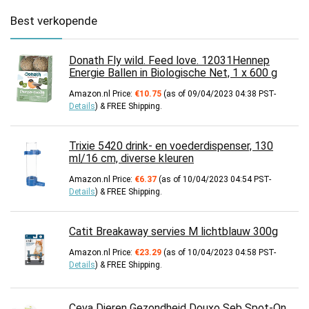
Best verkopende
Donath Fly wild. Feed love. 12031Hennep
Energie Ballen in Biologische Net, 1 x 600 g
Amazon.nl Price:
€
10.75
(as of 09/04/2023 04:38 PST-
Details
)
&
FREE Shipping
.
Trixie 5420 drink- en voederdispenser, 130
ml/16 cm, diverse kleuren
Amazon.nl Price:
€
6.37
(as of 10/04/2023 04:54 PST-
Details
)
&
FREE Shipping
.
Catit Breakaway servies M lichtblauw 300g
Amazon.nl Price:
€
23.29
(as of 10/04/2023 04:58 PST-
Details
)
&
FREE Shipping
.
Ceva Dieren Gezondheid Douxo Seb Spot-On