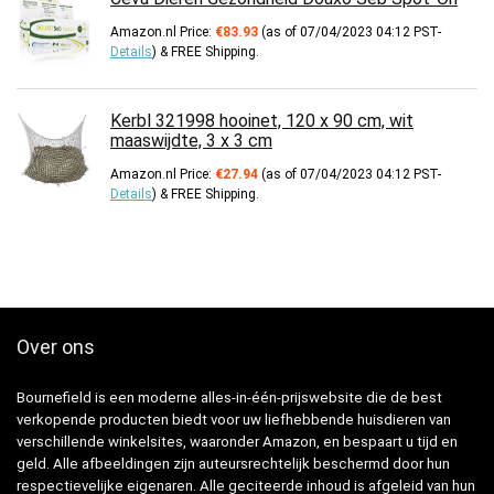
Amazon.nl Price:
€
83.93
(as of 07/04/2023 04:12 PST-
Details
)
&
FREE Shipping
.
Kerbl 321998 hooinet, 120 x 90 cm, wit
maaswijdte, 3 x 3 cm
Amazon.nl Price:
€
27.94
(as of 07/04/2023 04:12 PST-
Details
)
&
FREE Shipping
.
Over ons
Bournefield is een moderne alles-in-één-prijswebsite die de best
verkopende producten biedt voor uw liefhebbende huisdieren van
verschillende winkelsites, waaronder Amazon, en bespaart u tijd en
geld. Alle afbeeldingen zijn auteursrechtelijk beschermd door hun
respectievelijke eigenaren. Alle geciteerde inhoud is afgeleid van hun