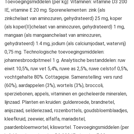
Toevoegingsmiddelen (per kg): Vitaminen: vitamine D3 200
IE, vitamine E 20 mg. Sporenelementen: zink (als
zinkchelaat van aminozuren, gehydrateerd) 25 mg, koper
(als koper(II)chelaat van aminozuren, gehydrateerd) 1 mg,
mangaan (als mangaanchelaat van aminozuren,
gehydrateerd) 1.4 mg, jodium (als calciumjodaat, watervrij)
0,75 mg. Technologische toevoegingsmiddelen:
johannesbroodpitmeel 1 g. Analytische bestanddelen: ruw
eiwit 10,5%, ruw vet 5,4%, ruwe as 2,5%, ruwe celstof 0,5%,
vochtgehalte 80%. Cottagepie. Samenstelling: vers rund
(60%), aardappelen (3%), wortels (3%), broccoli,
sperziebonen, appels, vitaminen en gecheleerde mineralen,
lijnzaad. Planten en kruiden: guldenroede, brandnetel,
anijszaad, selderiezaad, rozenbottels, goudsbloemblaadjes,
kleefkruid, zeewier, alfalfa, mariadistel,
paardenbloemwortel, kliswortel. Toevoegingsmiddelen (per