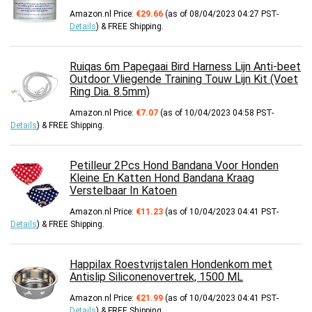
Amazon.nl Price:
€
29.66
(as of 08/04/2023 04:27 PST-
Details
)
&
FREE Shipping
.
Ruiqas 6m Papegaai Bird Harness Lijn Anti-beet
Outdoor Vliegende Training Touw Lijn Kit (Voet
Ring Dia. 8.5mm)
Amazon.nl Price:
€
7.07
(as of 10/04/2023 04:58 PST-
Details
)
&
FREE Shipping
.
Petilleur 2Pcs Hond Bandana Voor Honden
Kleine En Katten Hond Bandana Kraag
Verstelbaar In Katoen
Amazon.nl Price:
€
11.23
(as of 10/04/2023 04:41 PST-
Details
)
&
FREE Shipping
.
Happilax Roestvrijstalen Hondenkom met
Antislip Siliconenovertrek, 1500 ML
Amazon.nl Price:
€
21.99
(as of 10/04/2023 04:41 PST-
Details
)
&
FREE Shipping
.