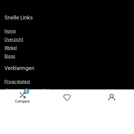
Snelle Links
Home
Overzicht
Winkel
Blogs
Verklaringen
Privacybeleid
algemene voorwaarden
0
Openbaarmaking van filialen
Compare
Productcategorieën