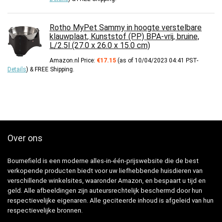
Rotho MyPet Sammy in hoogte verstelbare
klauwplaat, Kunststof (PP) BPA-vrij, bruine,
L/2.5l (27.0 x 26.0 x 15.0 cm)
Amazon.nl Price:
€
17.15
(as of 10/04/2023 04:41 PST-
Details
)
&
FREE Shipping
.
Over ons
Bournefield is een moderne alles-in-één-prijswebsite die de best
verkopende producten biedt voor uw liefhebbende huisdieren van
verschillende winkelsites, waaronder Amazon, en bespaart u tijd en
geld. Alle afbeeldingen zijn auteursrechtelijk beschermd door hun
respectievelijke eigenaren. Alle geciteerde inhoud is afgeleid van hun
respectievelijke bronnen.