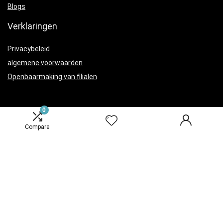
Blogs
Verklaringen
Privacybeleid
algemene voorwaarden
Openbaarmaking van filialen
0
Compare
Productcategorieën
Bedden, dekens en meubels
×