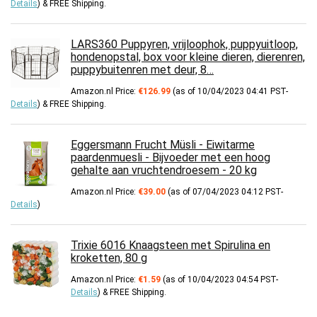
Details
)
&
FREE Shipping
.
LARS360 Puppyren, vrijloophok, puppyuitloop,
hondenopstal, box voor kleine dieren, dierenren,
puppybuitenren met deur, 8…
Amazon.nl Price:
€
126.99
(as of 10/04/2023 04:41 PST-
Details
)
&
FREE Shipping
.
Eggersmann Frucht Müsli - Eiwitarme
paardenmuesli - Bijvoeder met een hoog
gehalte aan vruchtendroesem - 20 kg
Amazon.nl Price:
€
39.00
(as of 07/04/2023 04:12 PST-
Details
)
Trixie 6016 Knaagsteen met Spirulina en
kroketten, 80 g
Amazon.nl Price:
€
1.59
(as of 10/04/2023 04:54 PST-
Details
)
&
FREE Shipping
.