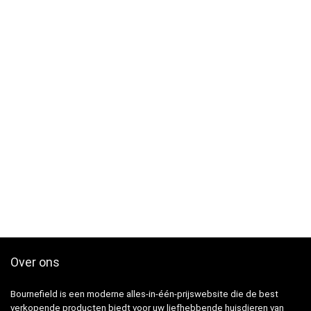
Over ons
Bournefield is een moderne alles-in-één-prijswebsite die de best
verkopende producten biedt voor uw liefhebbende huisdieren van