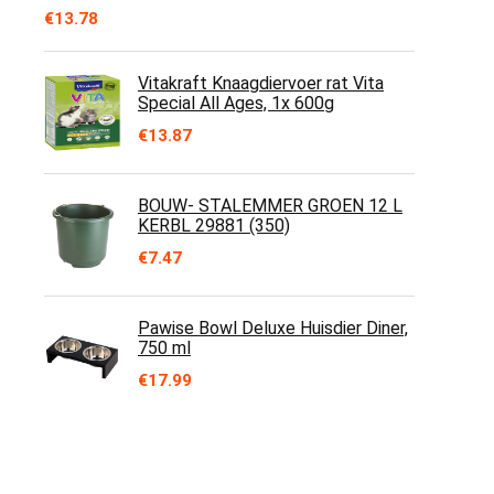
€
13.78
Vitakraft Knaagdiervoer rat Vita
Special All Ages, 1x 600g
€
13.87
BOUW- STALEMMER GROEN 12 L
KERBL 29881 (350)
€
7.47
Pawise Bowl Deluxe Huisdier Diner,
750 ml
€
17.99