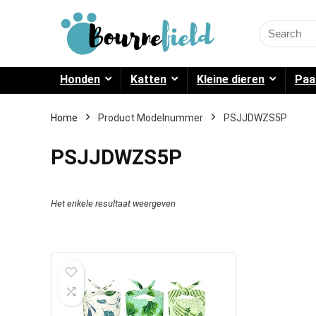
Search
for:
Honden
Katten
Kleine dieren
Paa
Home
Product Modelnummer
PSJJDWZS5P
PSJJDWZS5P
Het enkele resultaat weergeven