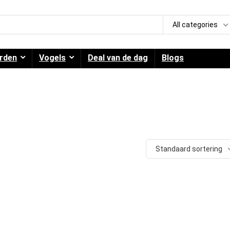
All categories
rden
Vogels
Deal van de dag
Blogs
Standaard sortering