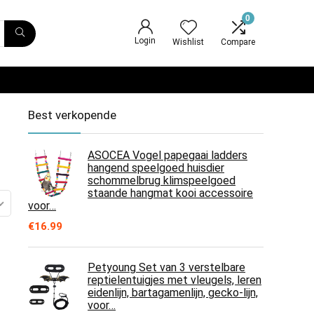
0
Login
Wishlist
Compare
Best verkopende
ASOCEA Vogel papegaai ladders
hangend speelgoed huisdier
schommelbrug klimspeelgoed
staande hangmat kooi accessoire
voor…
€
16.99
Petyoung Set van 3 verstelbare
reptielentuigjes met vleugels, leren
eidenlijn, bartagamenlijn, gecko-lijn,
voor…