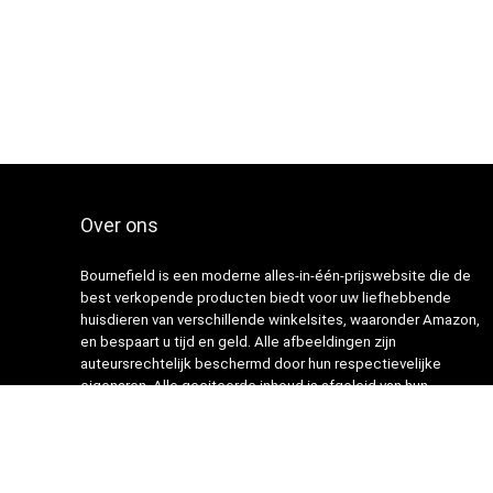
Over ons
Bournefield is een moderne alles-in-één-prijswebsite die de
best verkopende producten biedt voor uw liefhebbende
huisdieren van verschillende winkelsites, waaronder Amazon,
en bespaart u tijd en geld. Alle afbeeldingen zijn
auteursrechtelijk beschermd door hun respectievelijke
eigenaren. Alle geciteerde inhoud is afgeleid van hun
respectievelijke bronnen.