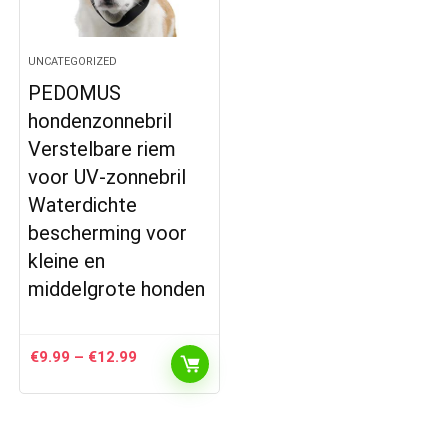
UNCATEGORIZED
PEDOMUS
hondenzonnebril
Verstelbare riem
voor UV-zonnebril
Waterdichte
bescherming voor
kleine en
middelgrote honden
Prijsklasse:
€
9.99
–
€
12.99
€9.99
tot
€12.99