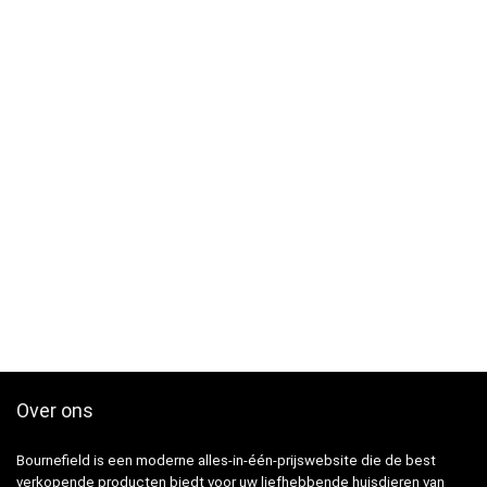
Over ons
Bournefield is een moderne alles-in-één-prijswebsite die de best
verkopende producten biedt voor uw liefhebbende huisdieren van