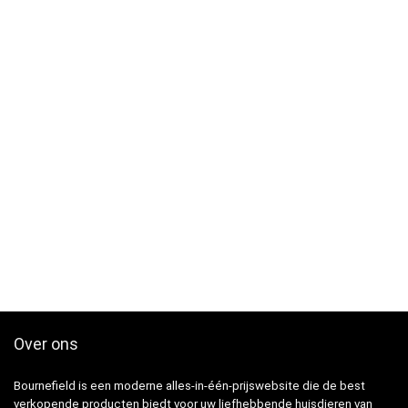
Over ons
Bournefield is een moderne alles-in-één-prijswebsite die de best
verkopende producten biedt voor uw liefhebbende huisdieren van